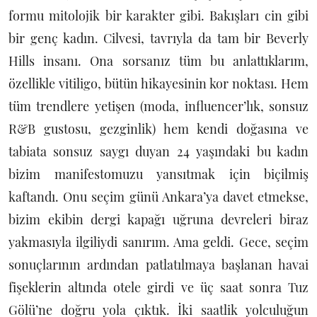
formu mitolojik bir karakter gibi. Bakışları cin gibi
bir genç kadın. Cilvesi, tavrıyla da tam bir Beverly
Hills insanı. Ona sorsanız tüm bu anlattıklarım,
özellikle vitiligo, bütün hikayesinin kor noktası. Hem
tüm trendlere yetişen (moda, influencer’lık, sonsuz
R&B gustosu, gezginlik) hem kendi doğasına ve
tabiata sonsuz saygı duyan 24 yaşındaki bu kadın
bizim manifestomuzu yansıtmak için biçilmiş
kaftandı. Onu seçim günü Ankara’ya davet etmekse,
bizim ekibin dergi kapağı uğruna devreleri biraz
yakmasıyla ilgiliydi sanırım. Ama geldi. Gece, seçim
sonuçlarının ardından patlatılmaya başlanan havai
fişeklerin altında otele girdi ve üç saat sonra Tuz
Gölü’ne doğru yola çıktık. İki saatlik yolculuğun