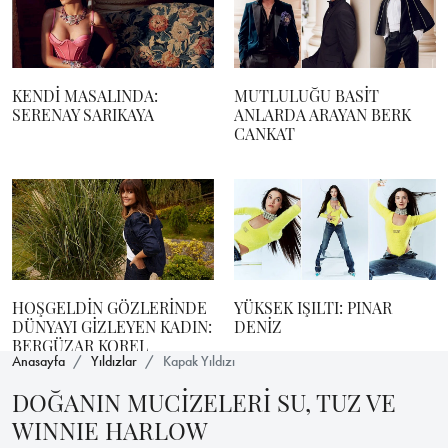
KENDİ MASALINDA:
MUTLULUĞU BASİT
SERENAY SARIKAYA
ANLARDA ARAYAN BERK
CANKAT
HOŞGELDİN GÖZLERİNDE
YÜKSEK IŞILTI: PINAR
DÜNYAYI GİZLEYEN KADIN:
DENİZ
BERGÜZAR KOREL
Anasayfa
Yıldızlar
Kapak Yıldızı
DOĞANIN MUCİZELERİ SU, TUZ VE
WINNIE HARLOW