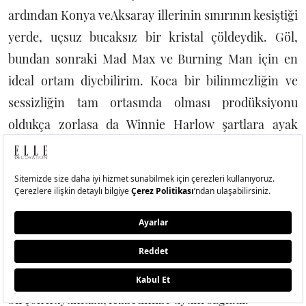
ardından Konya veAksaray illerinin sınırının kesiştiği
yerde, uçsuz bucaksız bir kristal çöldeydik. Göl,
bundan sonraki Mad Max ve Burning Man için en
ideal ortam diyebilirim. Koca bir bilinmezliğin ve
sessizliğin tam ortasında olması prodüksiyonu
oldukça zorlasa da Winnie Harlow şartlara ayak
uydurdu. Hepimizinkinden hassas olan cildine hem
dikkat etmeye çalıştı hem bilek hizasındaki sularda
yuvarlanmaktan kendini alıkoyamadı. 19 yaşından
beri Amerikalı ve Avrupalı prodüksiyonlara alışıktı,
Anadolu prodüksiyonuyla da sayemizde tanıştı. Öğle
yemeği molası verdiğimiz restoranda 30 derecenin
altında ikram edilen gavurdağı salatası dışında
birçok huyumuza, lezzetimize uyum sağladı.