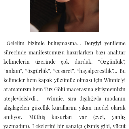
Gelelim bizimle buluşmasına... Dergiyi yenileme
sürecinde manifestomuzu hazırlarken bazı anahtar
kelimelerin üzerinde çok durduk. “Özgünlük”,
“anlam”, “özgürlük”, “cesaret”, “hayalperestlik”... Bu
kelimeler hem kapak yüzümüz olması için Winnie’yi
aramamızın hem Tuz Gölü macerasına girişmemizin
ateşleyicisiydi... Winnie, sıra dışılığıyla modanın
alışılagelen güzellik kurallarını yıkan model olarak
anılıyor. Müthiş kusurları var (evet, yanlış
yazmadım). Lekelerini bir sanatçı çizmiş gibi, vücut