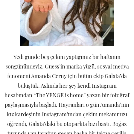
Yedi günde beş çekim yaptığımız bir haftanın
songünündeyiz. Guess’in marka yüzü, sosyal medya
fenomeni Amanda Cerny için bütün ekip Galata’da
buluştuk. Aslında her şey kendi Instagram
hesabından “The YENGE is home” yazan bir fotoğraf
paylaşmasıyla başladı. Hayranları o gün Amanda’nın
kız kardeşinin Instagram’ından çekim mekanımızı
öğrendi, Galata’daki bu otoparkta bizi bastı. Boğaz
turunda yan taraftan geçen başka bir tekne gerilla