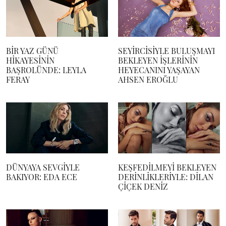
BİR YAZ GÜNÜ
SEYİRCİSİYLE BULUŞMAYI
HİKAYESİNİN
BEKLEYEN İŞLERİNİN
BAŞROLÜNDE: LEYLA
HEYECANINI YAŞAYAN
FERAY
AHSEN EROĞLU
DÜNYAYA SEVGİYLE
KEŞFEDİLMEYİ BEKLEYEN
BAKIYOR: EDA ECE
DERİNLİKLERİYLE: DİLAN
ÇİÇEK DENİZ