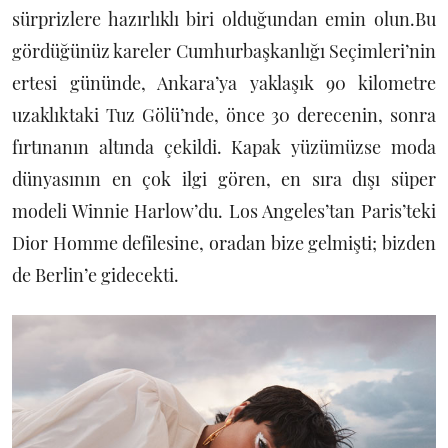
sürprizlere hazırlıklı biri olduğundan emin olun.Bu
gördüğünüz kareler Cumhurbaşkanlığı Seçimleri’nin
ertesi gününde, Ankara’ya yaklaşık 90 kilometre
uzaklıktaki Tuz Gölü’nde, önce 30 derecenin, sonra
fırtınanın altında çekildi. Kapak yüzümüzse moda
dünyasının en çok ilgi gören, en sıra dışı süper
modeli Winnie Harlow’du. Los Angeles’tan Paris’teki
Dior Homme defilesine, oradan bize gelmişti; bizden
de Berlin’e gidecekti.