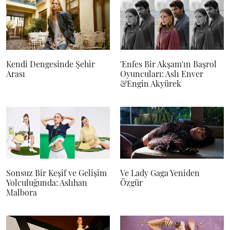
Kendi Dengesinde Şehir
'Enfes Bir Akşam'ın Başrol
Arası
Oyuncuları: Aslı Enver
&Engin Akyürek
Sonsuz Bir Keşif ve Gelişim
Ve Lady Gaga Yeniden
Yolculuğunda: Aslıhan
Özgür
Malbora