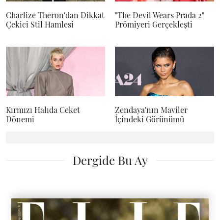
Charlize Theron'dan Dikkat
"The Devil Wears Prada 2"
Çekici Stil Hamlesi
Prömiyeri Gerçekleşti
Kırmızı Halıda Ceket
Zendaya'nın Maviler
Dönemi
İçindeki Görünümü
Dergide Bu Ay