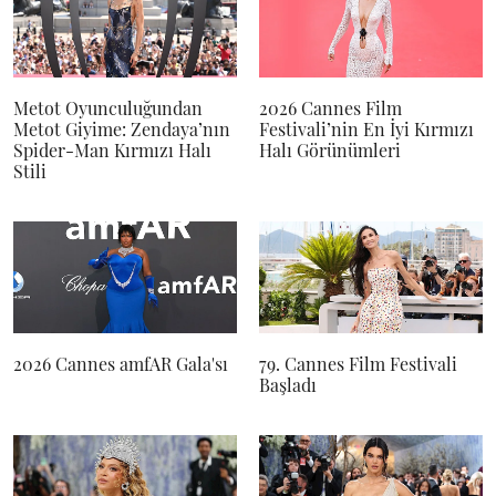
Metot Oyunculuğundan
2026 Cannes Film
Metot Giyime: Zendaya’nın
Festivali’nin En İyi Kırmızı
Spider-Man Kırmızı Halı
Halı Görünümleri
Stili
2026 Cannes amfAR Gala'sı
79. Cannes Film Festivali
Başladı