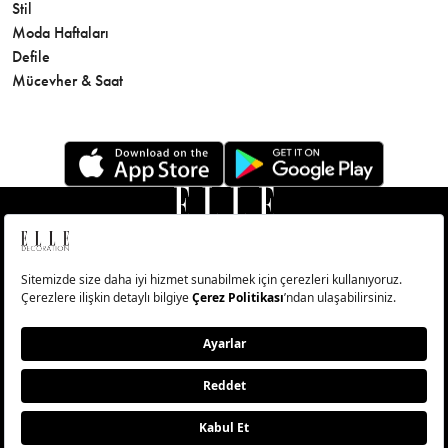
Stil
Cilt Bakı
Moda Haftaları
Sağlık
Defile
Parfüm
Mücevher & Saat
© Big Medya Teknoloji A.Ş. Altunizade Mahallesi Kuşbakışı
Caddesi No:27/1 Üsküdar/İstanbul
Abonelik
Künye
Aydınlatma Metni
Çerezleri Sıfırla
Copyright © 2026 - Tüm Hakları Saklıd��r.