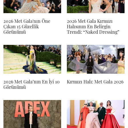
2026 Met Gala'nın Öne
2026 Met Gala Kırmızı
Çıkan 15 Güzellik
Halısının En Belirgin
Görünümü
Trendi: “Naked Dressing”
2026 Met Gala’nın En İyi 10
Kırmızı Halı: Met Gala 2026
Görünümü