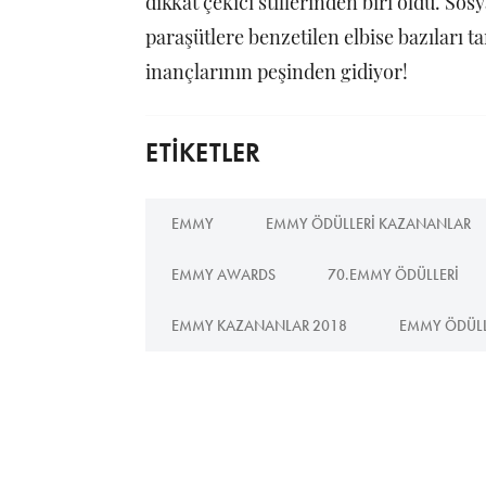
dikkat çekici stillerinden biri oldu. So
paraşütlere benzetilen elbise bazıları 
inançlarının peşinden gidiyor!
ETİKETLER
EMMY
EMMY ÖDÜLLERI KAZANANLAR
EMMY AWARDS
70.EMMY ÖDÜLLERI
EMMY KAZANANLAR 2018
EMMY ÖDÜLL