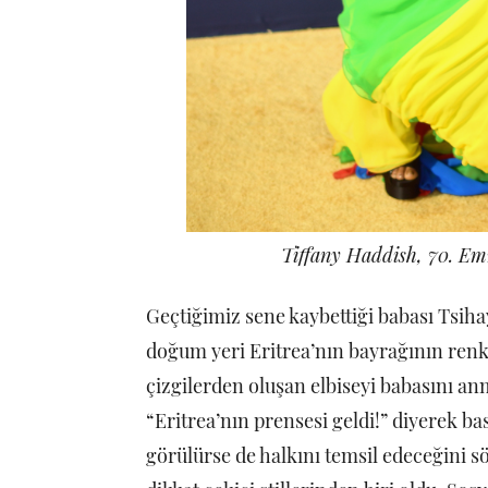
Tiffany Haddish, 70. Em
Geçtiğimiz sene kaybettiği babası Tsiha
doğum yeri Eritrea’nın bayrağının renkle
çizgilerden oluşan elbiseyi babasını an
“Eritrea’nın prensesi geldi!” diyerek bas
görülürse de halkını temsil edeceğini sö