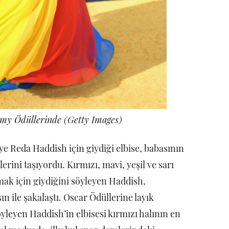
my Ödüllerinde (Getty Images)
ye Reda Haddish için giydiği elbise, babasının
rini taşıyordu. Kırmızı, mavi, yeşil ve sarı
mak için giydiğini söyleyen Haddish,
ın ile şakalaştı. Oscar Ödüllerine layık
yleyen Haddish’in elbisesi kırmızı halının en