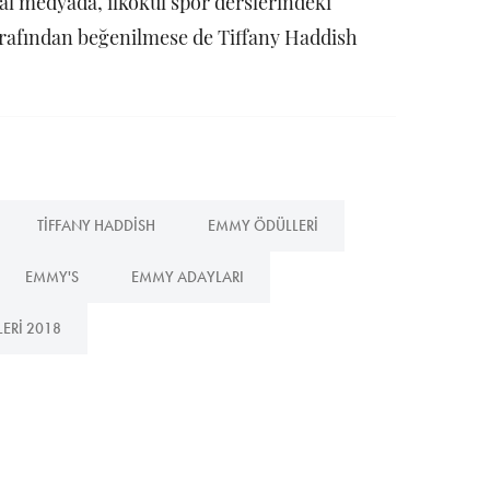
syal medyada, ilkokul spor derslerindeki
tarafından beğenilmese de Tiffany Haddish
TIFFANY HADDISH
EMMY ÖDÜLLERI
EMMY'S
EMMY ADAYLARI
ERI 2018