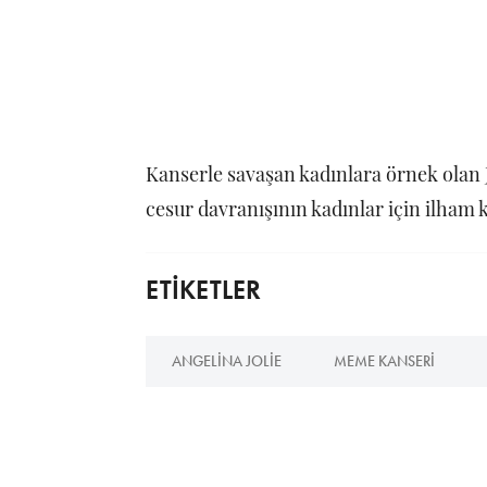
Kanserle savaşan kadınlara örnek olan J
cesur davranışının kadınlar için ilha
ETİKETLER
ANGELINA JOLIE
MEME KANSERI