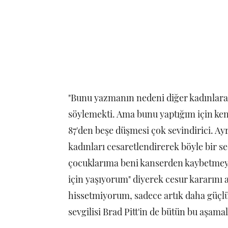
"Bunu yazmanın nedeni diğer kadınlara
söylemekti. Ama bunu yaptığım için ke
87'den beşe düşmesi çok sevindirici. A
kadınları cesaretlendirerek böyle bir s
çocuklarıma beni kanserden kaybetmeye
için yaşıyorum" diyerek cesur kararını a
hissetmiyorum, sadece artık daha güçlü 
sevgilisi Brad Pitt'in de bütün bu aşam