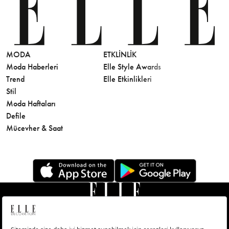
MODA
ETKLINLIK
GÜZELLİ
Moda Haberleri
Elle Style Awards
Saç
Trend
Elle Etkinlikleri
Makyaj
Stil
Cilt Bakı
Moda Haftaları
Sağlık
Defile
Parfüm
Mücevher & Saat