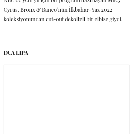
NBC’de yeni yıl için bir program hazırlayan Miley
Cyrus, Bronx & Banco’nun İlkbahar-Yaz 2022
koleksiyonundan cut-out dekolteli bir elbise giydi.
DUA LIPA