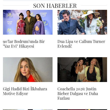
SON HABERLER
90’lar Bodrum’unda Bir
Dua Lipa ve Callum Turner
"Yaz Evi" Hikayesi
Evlendi!
Gigi Hadid Bizi İlkbahara
Coachella 2026: Justin
Motive Ediyor
Bieber Dalgası ve Daha
Fazlası