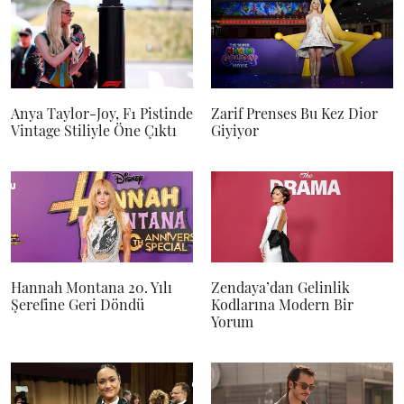
Anya Taylor-Joy, F1 Pistinde
Zarif Prenses Bu Kez Dior
Vintage Stiliyle Öne Çıktı
Giyiyor
Hannah Montana 20. Yılı
Zendaya’dan Gelinlik
Şerefine Geri Döndü
Kodlarına Modern Bir
Yorum