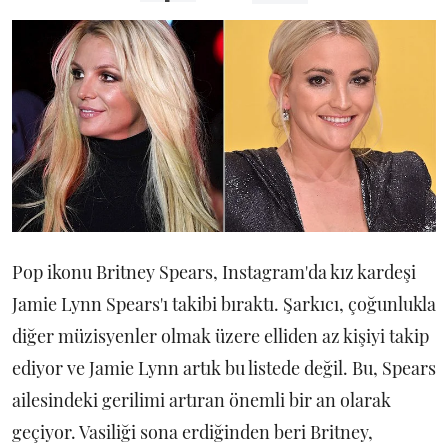
Pop ikonu Britney Spears, Instagram'da kız kardeşi
Jamie Lynn Spears'ı takibi bıraktı. Şarkıcı, çoğunlukla
diğer müzisyenler olmak üzere elliden az kişiyi takip
ediyor ve Jamie Lynn artık bu listede değil. Bu, Spears
ailesindeki gerilimi artıran önemli bir an olarak
geçiyor. Vasiliği sona erdiğinden beri Britney,