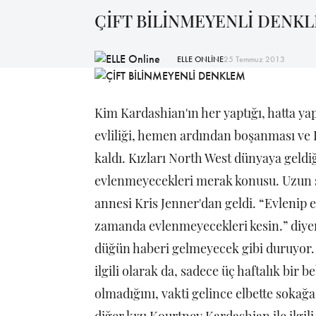
ÇİFT BİLİNMEYENLİ DENK
ELLE ONLİNE
25 Temmuz 2013
Kim Kardashian'ın her yaptığı, hatta ya
evliliği, hemen ardından boşanması ve 
kaldı. Kızları North West dünyaya geldiğ
evlenmeyecekleri merak konusu. Uzun s
annesi Kris Jenner'dan geldi. “Evleni
zamanda evlenmeyecekleri kesin.” diyere
düğün haberi gelmeyecek gibi duruyor
ilgili olarak da, sadece üç haftalık bir
olmadığını, vakti gelince elbette sokağ