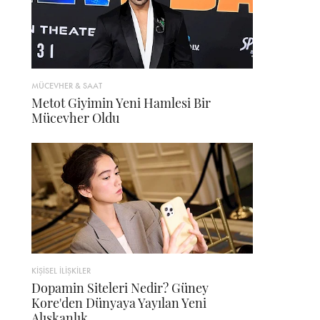
MÜCEVHER & SAAT
Metot Giyimin Yeni Hamlesi Bir
Mücevher Oldu
KİŞİSEL İLİŞKİLER
Dopamin Siteleri Nedir? Güney
Kore'den Dünyaya Yayılan Yeni
Alışkanlık