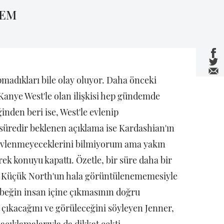
LEM
pmadıkları bile olay oluyor. Daha önceki
Kanye West'le olan ilişkisi hep gündemde
inden beri ise, West'le evlenip
üredir beklenen açıklama ise Kardashian'ın
p evlenmeyeceklerini bilmiyorum ama yakın
k konuyu kapattı. Özetle, bir süre daha bir
. Küçük North'un hala görüntülenememesiyle
 bebeğin insan içine çıkmasının doğru
a çıkacağını ve görüleceğini söyleyen Jenner,