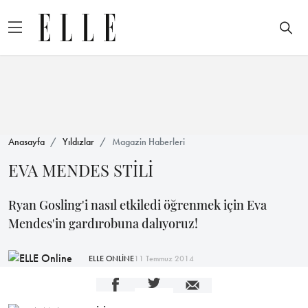
Anasayfa
Yıldızlar
Magazin Haberleri
EVA MENDES STİLİ
Ryan Gosling'i nasıl etkiledi öğrenmek için Eva
Mendes'in gardırobuna dalıyoruz!
ELLE ONLİNE
11 Temmuz 2014