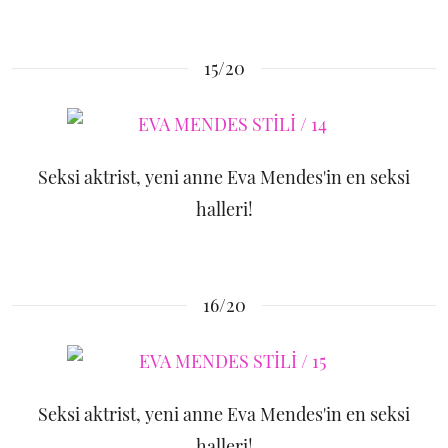
15/20
Seksi aktrist, yeni anne Eva Mendes'in en seksi
halleri!
16/20
Seksi aktrist, yeni anne Eva Mendes'in en seksi
halleri!