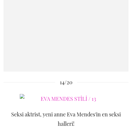
14/20
Seksi aktrist, yeni anne Eva Mendes'in en seksi
halleri!