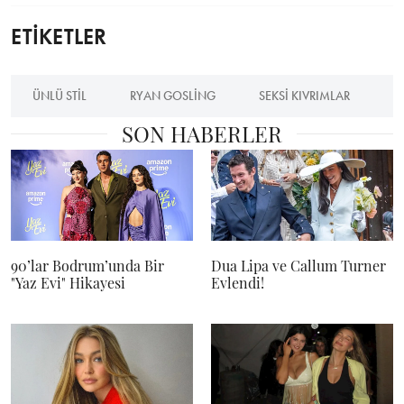
ETİKETLER
ÜNLÜ STIL
RYAN GOSLING
SEKSI KIVRIMLAR
E
SON HABERLER
90’lar Bodrum’unda Bir
Dua Lipa ve Callum Turner
"Yaz Evi" Hikayesi
Evlendi!