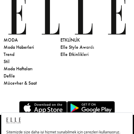
MODA
ETKLINLIK
GÜZELLİ
Moda Haberleri
Elle Style Awards
Saç
Trend
Elle Etkinlikleri
Makyaj
Stil
Cilt Bakı
Moda Haftaları
Sağlık
Defile
Parfüm
Mücevher & Saat