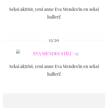
Seksi aktrist, yeni anne Eva Mendes'in en seksi
halleri!
13/20
Seksi aktrist, yeni anne Eva Mendes'in en seksi
halleri!