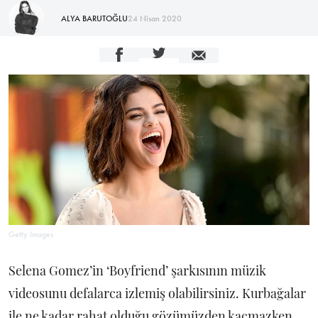
ALYA BARUTOĞLU
24 Nisan 2020
Getty Images
Selena Gomez’in ‘Boyfriend’ şarkısının müzik
videosunu defalarca izlemiş olabilirsiniz. Kurbağalar
ile ne kadar rahat olduğu gözümüzden kaçmazken