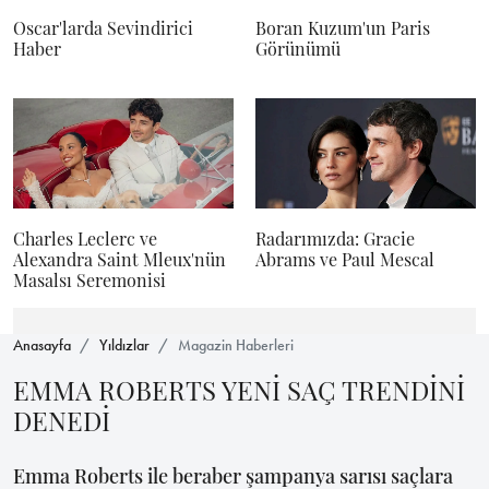
Oscar'larda Sevindirici
Boran Kuzum'un Paris
Haber
Görünümü
Charles Leclerc ve
Radarımızda: Gracie
Alexandra Saint Mleux'nün
Abrams ve Paul Mescal
Masalsı Seremonisi
Anasayfa
Yıldızlar
Magazin Haberleri
EMMA ROBERTS YENİ SAÇ TRENDİNİ
DENEDİ
Emma Roberts ile beraber şampanya sarısı saçlara