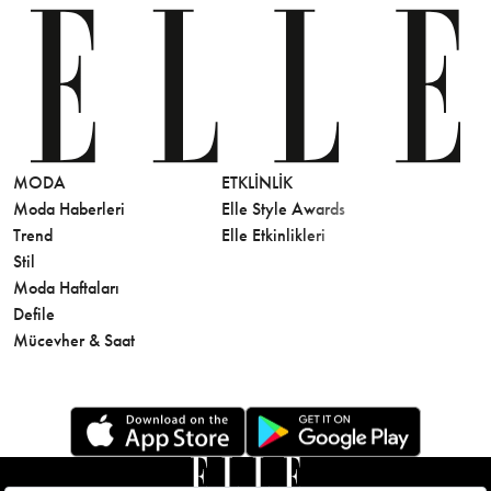
MODA
ETKLINLIK
GÜZELLİ
Moda Haberleri
Elle Style Awards
Saç
Trend
Elle Etkinlikleri
Makyaj
Stil
Cilt Bakı
Moda Haftaları
Sağlık
Defile
Parfüm
Mücevher & Saat