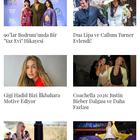
90’lar Bodrum’unda Bir
Dua Lipa ve Callum Turner
"Yaz Evi" Hikayesi
Evlendi!
Gigi Hadid Bizi İlkbahara
Coachella 2026: Justin
Motive Ediyor
Bieber Dalgası ve Daha
Fazlası