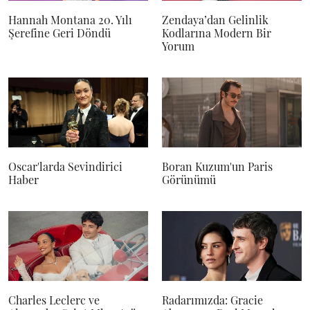
Hannah Montana 20. Yılı
Zendaya’dan Gelinlik
Şerefine Geri Döndü
Kodlarına Modern Bir
Yorum
Oscar'larda Sevindirici
Boran Kuzum'un Paris
Haber
Görünümü
Charles Leclerc ve
Radarımızda: Gracie