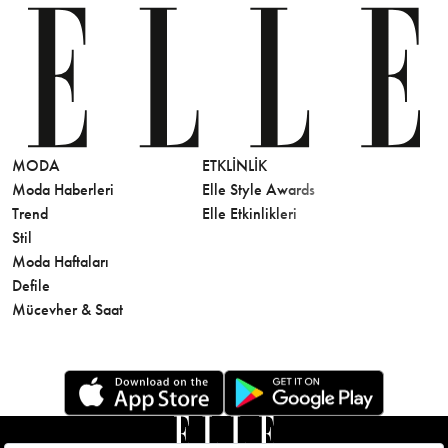
MODA
ETKLINLIK
GÜZELLİ
Moda Haberleri
Elle Style Awards
Saç
Trend
Elle Etkinlikleri
Makyaj
Stil
Cilt Bakı
Moda Haftaları
Sağlık
Defile
Parfüm
Mücevher & Saat