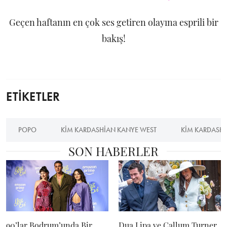
Geçen haftanın en çok ses getiren olayına esprili bir
bakış!
ETİKETLER
POPO
KIM KARDASHIAN KANYE WEST
KIM KARDASH
SON HABERLER
90’lar Bodrum’unda Bir
Dua Lipa ve Callum Turner