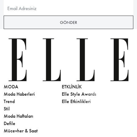
GÖNDER
MODA
ETKLINLIK
GÜZELLİ
Moda Haberleri
Elle Style Awards
Saç
Trend
Elle Etkinlikleri
Makyaj
Stil
Cilt Bakı
Moda Haftaları
Sağlık
Defile
Parfüm
Mücevher & Saat