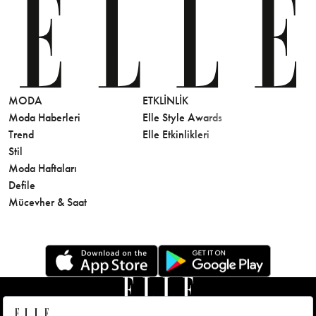
MODA
ETKLINLIK
GÜZELLİ
Moda Haberleri
Elle Style Awards
Saç
Trend
Elle Etkinlikleri
Makyaj
Stil
Cilt Bakı
Moda Haftaları
Sağlık
Defile
Parfüm
Mücevher & Saat