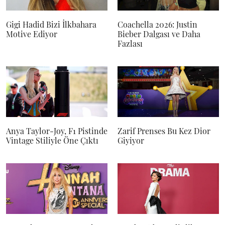
Gigi Hadid Bizi İlkbahara
Coachella 2026: Justin
Motive Ediyor
Bieber Dalgası ve Daha
Fazlası
Anya Taylor-Joy, F1 Pistinde
Zarif Prenses Bu Kez Dior
Vintage Stiliyle Öne Çıktı
Giyiyor