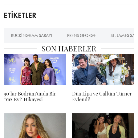
ETİKETLER
BUCKINGHAM SARAYI
PRENS GEORGE
ST. JAMES SAR
SON HABERLER
90’lar Bodrum’unda Bir
Dua Lipa ve Callum Turner
"Yaz Evi" Hikayesi
Evlendi!