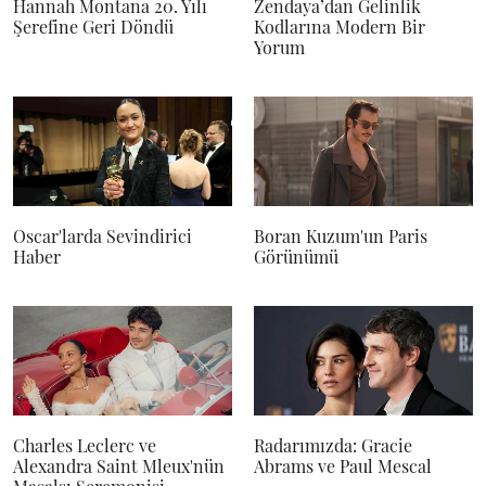
Hannah Montana 20. Yılı
Zendaya’dan Gelinlik
Şerefine Geri Döndü
Kodlarına Modern Bir
Yorum
Oscar'larda Sevindirici
Boran Kuzum'un Paris
Haber
Görünümü
Charles Leclerc ve
Radarımızda: Gracie
Alexandra Saint Mleux'nün
Abrams ve Paul Mescal