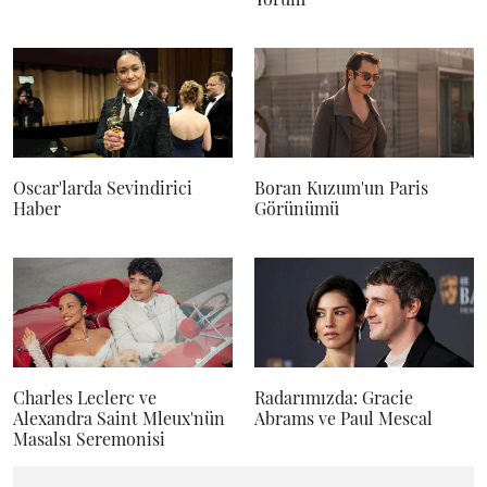
Oscar'larda Sevindirici
Boran Kuzum'un Paris
Haber
Görünümü
Charles Leclerc ve
Radarımızda: Gracie
Alexandra Saint Mleux'nün
Abrams ve Paul Mescal
Masalsı Seremonisi