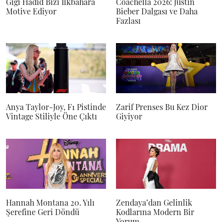
Gigi Hadid Bizi İlkbahara
Coachella 2026: Justin
Motive Ediyor
Bieber Dalgası ve Daha
Fazlası
Anya Taylor-Joy, F1 Pistinde
Zarif Prenses Bu Kez Dior
Vintage Stiliyle Öne Çıktı
Giyiyor
Hannah Montana 20. Yılı
Zendaya’dan Gelinlik
Şerefine Geri Döndü
Kodlarına Modern Bir
Yorum