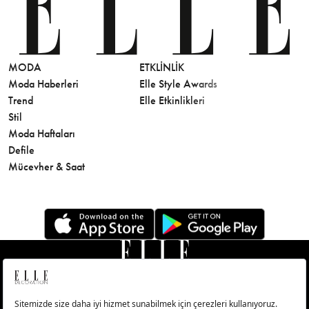
MODA
ETKLINLIK
GÜZELLİ
Moda Haberleri
Elle Style Awards
Saç
Trend
Elle Etkinlikleri
Makyaj
Stil
Cilt Bakı
Moda Haftaları
Sağlık
Defile
Parfüm
Mücevher & Saat