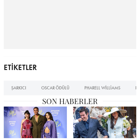
ETİKETLER
ŞARKICI
OSCAR ÖDÜLÜ
PHARELL WILLIAMS
PH
SON HABERLER