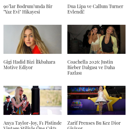
90’lar Bodrum’unda Bir
Dua Lipa ve Callum Turner
"Yaz Evi" Hikayesi
Evlendi!
Gigi Hadid Bizi İlkbahara
Coachella 2026: Justin
Motive Ediyor
Bieber Dalgası ve Daha
Fazlası
Anya Taylor-Joy, F1 Pistinde
Zarif Prenses Bu Kez Dior
Vintage Stiliyle Öne Çıktı
Giyiyor