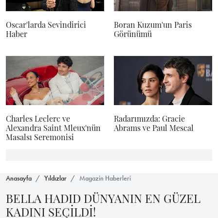
Oscar'larda Sevindirici
Boran Kuzum'un Paris
Haber
Görünümü
Charles Leclerc ve
Radarımızda: Gracie
Alexandra Saint Mleux'nün
Abrams ve Paul Mescal
Masalsı Seremonisi
Anasayfa
Yıldızlar
Magazin Haberleri
BELLA HADID DÜNYANIN EN GÜZEL
KADINI SEÇİLDİ!