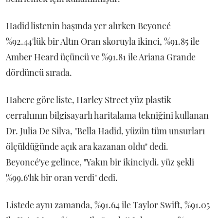
Hadid listenin başında yer alırken Beyoncé
%92.44'lük bir Altın Oran skoruyla ikinci, %91.85 ile
Amber Heard üçüncü ve %91.81 ile Ariana Grande
dördüncü sırada.
Habere göre liste, Harley Street yüz plastik
cerrahının bilgisayarlı haritalama tekniğini kullanan
Dr. Julia De Silva, "Bella Hadid, yüzün tüm unsurları
ölçüldüğünde açık ara kazanan oldu" dedi.
Beyoncé'ye gelince, "Yakın bir ikinciydi. yüz şekli
%99.6'lık bir oran verdi" dedi.
Listede aynı zamanda, %91.64 ile Taylor Swift, %91.05