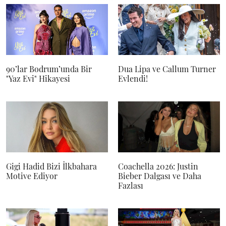
90’lar Bodrum’unda Bir
Dua Lipa ve Callum Turner
"Yaz Evi" Hikayesi
Evlendi!
Gigi Hadid Bizi İlkbahara
Coachella 2026: Justin
Motive Ediyor
Bieber Dalgası ve Daha
Fazlası