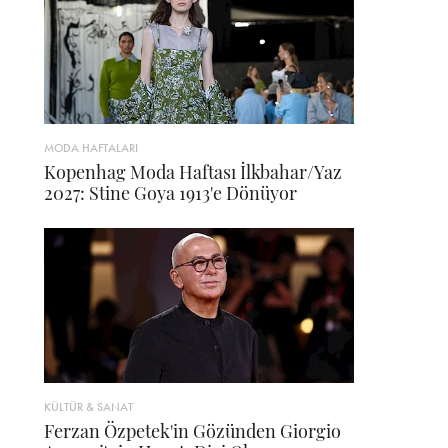
MODA HAFTALARI
Kopenhag Moda Haftası İlkbahar/Yaz
2027: Stine Goya 1913'e Dönüyor
KÜLTÜR & SANAT
Ferzan Özpetek'in Gözünden Giorgio