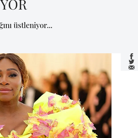
UYOR
ını üstleniyor...