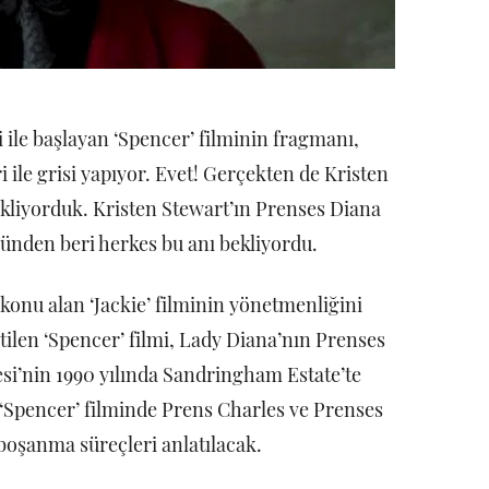
 ile başlayan ‘Spencer’ filminin fragmanı,
 ile grisi yapıyor. Evet! Gerçekten de Kristen
kliyorduk. Kristen Stewart’ın Prenses Diana
 günden beri herkes bu anı bekliyordu.
konu alan ‘Jackie’ filminin yönetmenliğini
ilen ‘Spencer’ filmi, Lady Diana’nın Prenses
esi’nin 1990 yılında Sandringham Estate’te
n ‘Spencer’ filminde Prens Charles ve Prenses
 boşanma süreçleri anlatılacak.