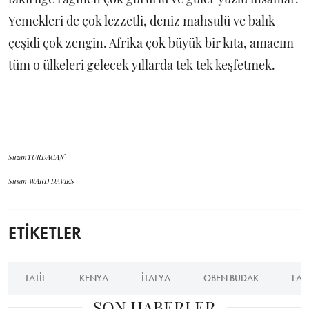
Yemekleri de çok lezzetli, deniz mahsulü ve balık
çeşidi çok zengin. Afrika çok büyük bir kıta, amacım
tüm o ülkeleri gelecek yıllarda tek tek keşfetmek.
SuzanYURDACAN
Susan WARD DAVIES
ETİKETLER
TATIL
KENYA
ITALYA
OBEN BUDAK
LAS
SON HABERLER