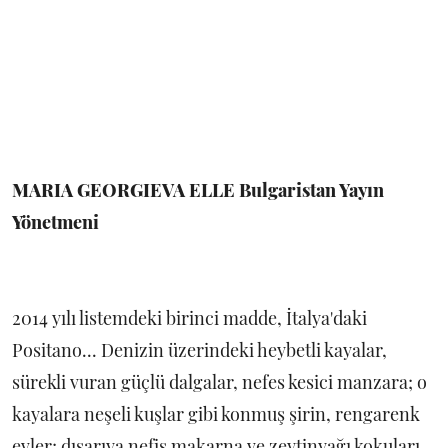
MARIA GEORGIEVA ELLE Bulgaristan Yayın
Yönetmeni
2014 yılı listemdeki birinci madde, İtalya'daki
Positano... Denizin üzerindeki heybetli kayalar,
sürekli vuran güçlü dalgalar, nefes kesici manzara; o
kayalara neşeli kuşlar gibi konmuş şirin, rengarenk
evler; dışarıya nefis makarna ve zeytinyağı kokuları