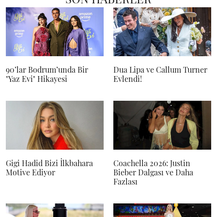
90’lar Bodrum’unda Bir
Dua Lipa ve Callum Turner
"Yaz Evi" Hikayesi
Evlendi!
Gigi Hadid Bizi İlkbahara
Coachella 2026: Justin
Motive Ediyor
Bieber Dalgası ve Daha
Fazlası