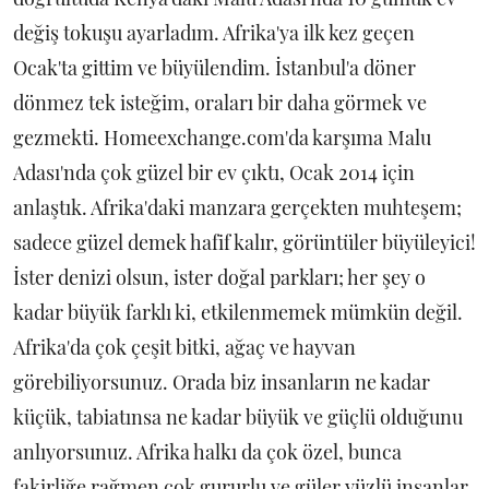
değiş tokuşu ayarladım. Afrika'ya ilk kez geçen
Ocak'ta gittim ve büyülendim. İstanbul'a döner
dönmez tek isteğim, oraları bir daha görmek ve
gezmekti. Homeexchange.com'da karşıma Malu
Adası'nda çok güzel bir ev çıktı, Ocak 2014 için
anlaştık. Afrika'daki manzara gerçekten muhteşem;
sadece güzel demek hafif kalır, görüntüler büyüleyici!
İster denizi olsun, ister doğal parkları; her şey o
kadar büyük farklı ki, etkilenmemek mümkün değil.
Afrika'da çok çeşit bitki, ağaç ve hayvan
görebiliyorsunuz. Orada biz insanların ne kadar
küçük, tabiatınsa ne kadar büyük ve güçlü olduğunu
anlıyorsunuz. Afrika halkı da çok özel, bunca
fakirliğe rağmen çok gururlu ve güler yüzlü insanlar.