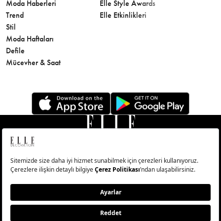
Moda Haberleri
Elle Style Awards
Saç
Trend
Elle Etkinlikleri
Makyaj
Stil
Cilt Bakı
Moda Haftaları
Sağlık
Defile
Parfüm
Mücevher & Saat
© Big Medya Teknoloji A.Ş. Altunizade Mahallesi Kuşbakışı
Caddesi No:27/1 Üsküdar/İstanbul
Abonelik
Künye
Aydınlatma Metni
Çerezleri Sıfırla