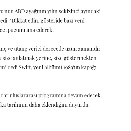
ru'nun ABD ayağının yılın sekizinci ayındaki
i. "Dikkat edin, gösteride bazı yeni
 ince ipucunu ima ederek.
ünç ve utanç verici derecede uzun zamandır
u size anlatmak yerine, size göstermekten
" dedi Swift, yeni albümü 1989'un kapağı
kadar uluslararası programına devam edecek.
ka tarihinin daha eklendiğini duyurdu.