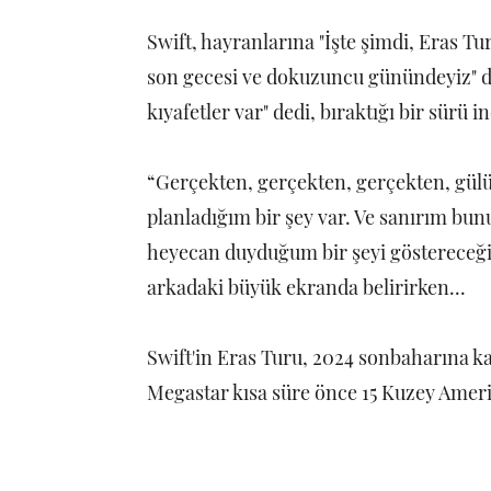
Swift, hayranlarına "İşte şimdi, Eras Tu
son gecesi ve dokuzuncu günündeyiz" ded
kıyafetler var" dedi, bıraktığı bir sürü
“Gerçekten, gerçekten, gerçekten, gül
planladığım bir şey var. Ve sanırım bun
heyecan duyduğum bir şeyi göstereceğim
arkadaki büyük ekranda belirirken...
Swift'in Eras Turu, 2024 sonbaharına 
Megastar kısa süre önce 15 Kuzey Ameri