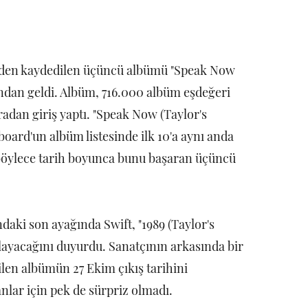
iden kaydedilen üçüncü albümü "Speak Now
ından geldi. Albüm, 716.000 albüm eşdeğeri
radan giriş yaptı. "Speak Now (Taylor's
lboard'un albüm listesinde ilk 10'a aynı anda
 böylece tarih boyunca bunu başaran üçüncü
aki son ayağında Swift, "1989 (Taylor's
layacağını duyurdu. Sanatçının arkasında bir
len albümün 27 Ekim çıkış tarihini
lar için pek de sürpriz olmadı.