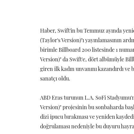
Haber, Swift'in bu Temmuz ayında yen
(Taylor's Version)"ı yayınlamasının ard
birimle Billboard 200 listesinde 1 numa
Version)" da Swift'e, dört albümüyle Bil
giren ilk kadın unvanını kazandırdı ve
sanatçı oldu.
ABD Eras turunun L.A. SoFi Stadyumu'nd
Version)" projesinin bu sonbaharda baş
dizi ipucu bırakması ve yeniden kaydedi
doğrulaması nedeniyle bu duyuru hayran