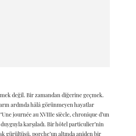
itmek değil. Bir zamandan diğerine geçmek.
pıların ardında hâlâ görünmeyen hayatlar
 "Une journée au XVIIIe siècle, chronique d’un
 duyguyla karşıladı. Bir hôtel particulier’nin
ak gürültüsü, porche’un altında aniden bir