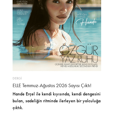
DERGİ
ELLE Temmuz-Ağustos 2026 Sayısı Çıktı!
Hande Erçel ile kendi kıyısında, kendi dengesini
bulan, sadeliğin ritminde ilerleyen bir yolculuğa
çıktık.