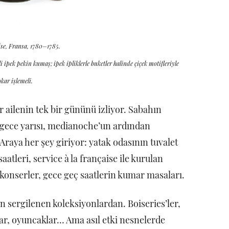
aise, Fransa, 1780–1785.
i ipek pekin kumaş; ipek ipliklerle buketler halinde çiçek motifleriyle
kar işlemeli.
ir ailenin tek bir gününü izliyor. Sabahın
r, gece yarısı, medianoche’un ardından
Araya her şey giriyor: yatak odasının tuvalet
aatleri, service à la française ile kurulan
konserler, gece geç saatlerin kumar masaları.
 sergilenen koleksiyonlardan. Boiseries’ler,
ılar, oyuncaklar… Ama asıl etki nesnelerde