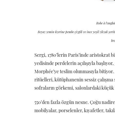
Robe à l’angl
Beyaz zemin üzerine pembe çizgili ve ince yeşil zikzak şeritl
bro
Sergi, 1780’lerin Paris’inde aristokrat b
yedisinde perdelerin açılışıyla başlıyo
Morphée’ye teslim olunmasıyla bitiyor. 
ritüelleri, kütüphanenin sessiz çalışma s
sofraların görkemi, salonlardaki küçük 
550’den fazla özgün nesne. Çoğu nadiren
mobilyalar, porselenler, kıyafetler, tak