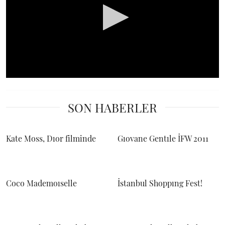
0
seconds
of
SON HABERLER
0
seconds
Kate Moss, Dıor filminde
Gıovane Gentıle İFW 2011
Coco Mademoıselle
İstanbul Shoppıng Fest!