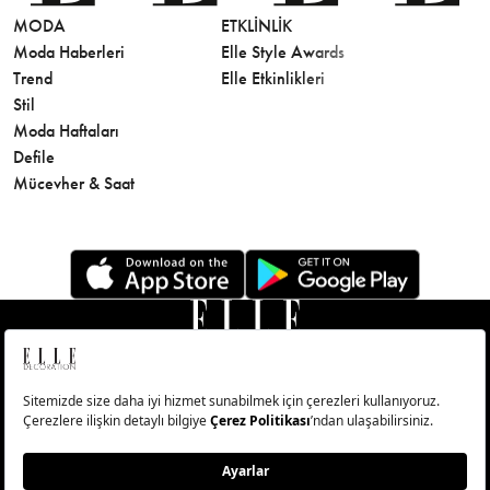
MODA
ETKLINLIK
GÜZELLİ
Moda Haberleri
Elle Style Awards
Saç
Trend
Elle Etkinlikleri
Makyaj
Stil
Cilt Bakı
Moda Haftaları
Sağlık
Defile
Parfüm
Mücevher & Saat
© Big Medya Teknoloji A.Ş. Altunizade Mahallesi Kuşbakışı
Caddesi No:27/1 Üsküdar/İstanbul