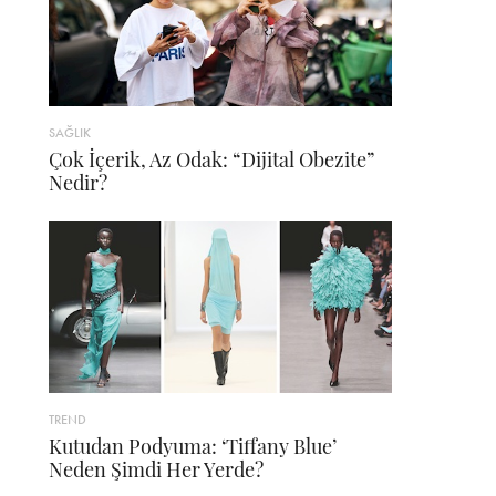
SAĞLIK
Çok İçerik, Az Odak: “Dijital Obezite”
Nedir?
TREND
Kutudan Podyuma: ‘Tiffany Blue’
Neden Şimdi Her Yerde?