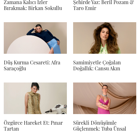
Zamana Kalıcı İzler
Şehirde Yaz: Beril Pozam &
Bırakmak: Birkan Sokullu
Taro Emir
Düş Kurma Cesareti: Afra
Samimiyetle Çoğalan
Saraçoğlu
Doğallık: Cansu Akın
Özgürce Hareket Et: Pınar
Sürekli Dönüşümle
Tartan
Güçlenmek: Tuba Ünsal