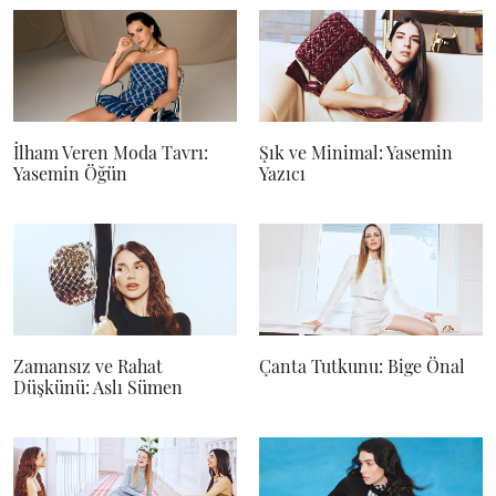
İlham Veren Moda Tavrı:
Şık ve Minimal: Yasemin
Yasemin Öğün
Yazıcı
Zamansız ve Rahat
Çanta Tutkunu: Bige Önal
Düşkünü: Aslı Sümen