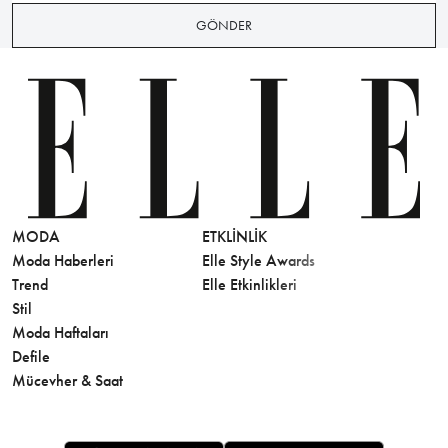
GÖNDER
MODA
ETKLINLIK
GÜZELLİ
Moda Haberleri
Elle Style Awards
Saç
Trend
Elle Etkinlikleri
Makyaj
Stil
Cilt Bakı
Moda Haftaları
Sağlık
Defile
Parfüm
Mücevher & Saat