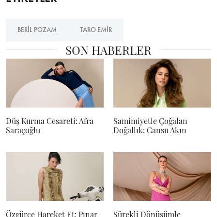
BERIL POZAM
TARO EMIR
SON HABERLER
Düş Kurma Cesareti: Afra
Samimiyetle Çoğalan
Saraçoğlu
Doğallık: Cansu Akın
Özgürce Hareket Et: Pınar
Sürekli Dönüşümle