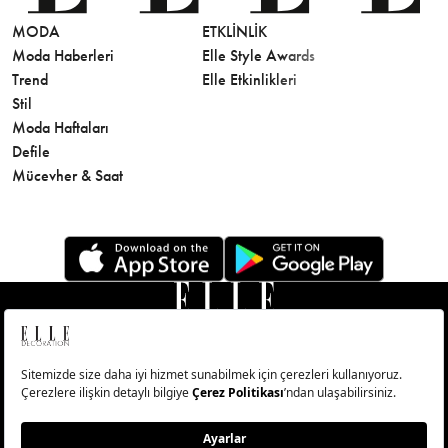
MODA
ETKLINLIK
GÜZELLİ
Moda Haberleri
Elle Style Awards
Saç
Trend
Elle Etkinlikleri
Makyaj
Stil
Cilt Bakı
Moda Haftaları
Sağlık
Defile
Parfüm
Mücevher & Saat
© Big Medya Teknoloji A.Ş. Altunizade Mahallesi Kuşbakışı