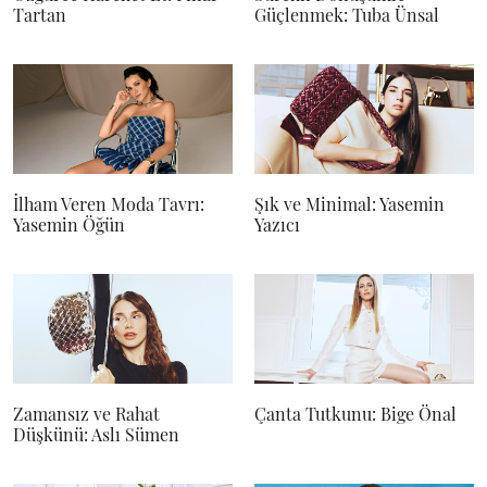
Tartan
Güçlenmek: Tuba Ünsal
İlham Veren Moda Tavrı:
Şık ve Minimal: Yasemin
Yasemin Öğün
Yazıcı
Zamansız ve Rahat
Çanta Tutkunu: Bige Önal
Düşkünü: Aslı Sümen