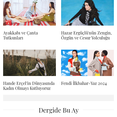
Ayakkabı ve Çanta
Hazar Ergüçlü'nün Zengin,
Tutkunları
Özgün ve Cesur Yolculuğu
Hande Erçel'in Dünyasında
Fendi İlkbahar-Yaz 2024
Kadın Olmayı Kutluyoruz
Dergide Bu Ay