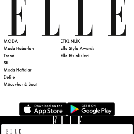
MODA
ETKLINLIK
GÜZELLİ
Moda Haberleri
Elle Style Awards
Saç
Trend
Elle Etkinlikleri
Makyaj
Stil
Cilt Bakı
Moda Haftaları
Sağlık
Defile
Parfüm
Mücevher & Saat