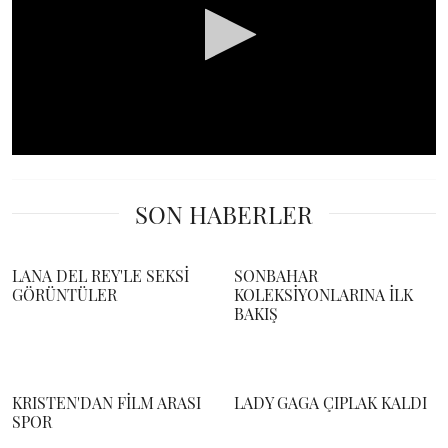
0
seconds
of
SON HABERLER
0
seconds
LANA DEL REY'LE SEKSİ
SONBAHAR
GÖRÜNTÜLER
KOLEKSİYONLARINA İLK
BAKIŞ
KRISTEN'DAN FİLM ARASI
LADY GAGA ÇIPLAK KALDI
SPOR