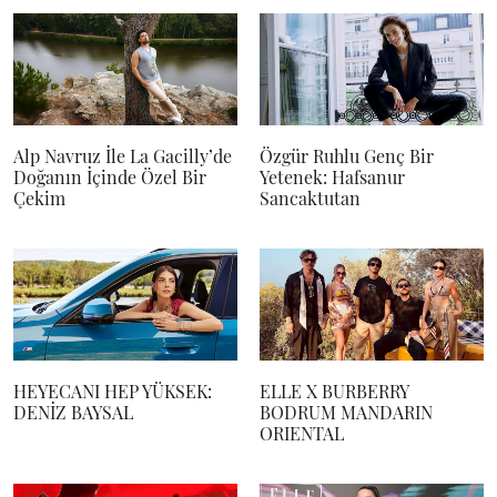
Alp Navruz İle La Gacilly’de
Özgür Ruhlu Genç Bir
Doğanın İçinde Özel Bir
Yetenek: Hafsanur
Çekim
Sancaktutan
HEYECANI HEP YÜKSEK:
ELLE X BURBERRY
DENİZ BAYSAL
BODRUM MANDARIN
ORIENTAL