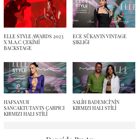
ELLE STYLE AWARDS 2023
ECE SÜKAN'IN VINTAGE
X M.A.C ÇEKİMİ
ŞIKLIĞI
BACKSTAGE
HAFSANUR
SALİH BADEMCİ'NİN
SANCAKTUTAN'IN ÇARPICI
KIRMIZI HALI STİLİ
KIRMIZI HALI STİLİ