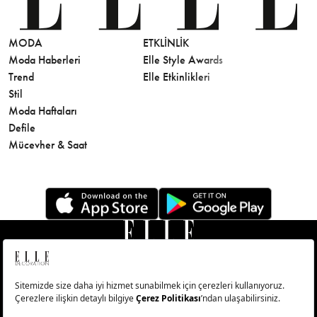
MODA
ETKLINLIK
GÜZELLİ
Moda Haberleri
Elle Style Awards
Saç
Trend
Elle Etkinlikleri
Makyaj
Stil
Cilt Bakı
Moda Haftaları
Sağlık
Defile
Parfüm
Mücevher & Saat