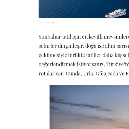
Getty Images
Sonbahar tatil için en keyifli mevsimlerd
şehirler dinginleşir, doğa ise altın sarıs
çekilmesiyle birlikte tatiller daha kişise
değerlendirmek istiyorsanız, Türkiye’nin
rotalar var: Cunda, Urla, Gökçeada ve F