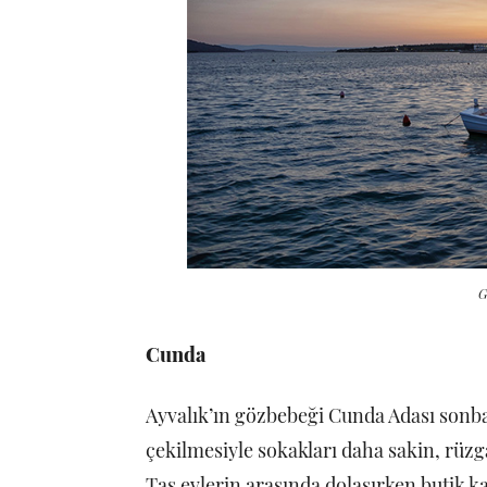
G
Cunda
Ayvalık’ın gözbebeği Cunda Adası sonb
çekilmesiyle sokakları daha sakin, rüzg
Taş evlerin arasında dolaşırken butik kaf