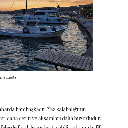
etty Images
aharda bambaşkadır. Yaz kalabalığının
arı daha serin ve akşamları daha huzurludur.
elerde farklı lezzetler tadabilir, akşamı hafif