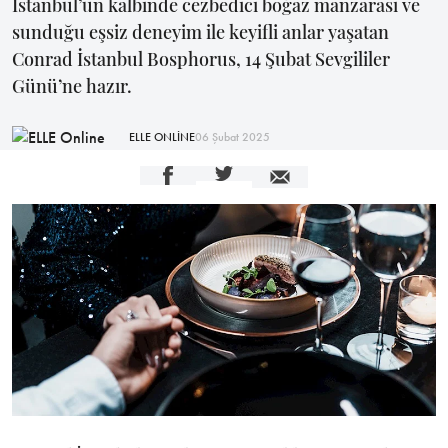
İstanbul’un kalbinde cezbedici boğaz manzarası ve
sunduğu eşsiz deneyim ile keyifli anlar yaşatan
Conrad İstanbul Bosphorus, 14 Şubat Sevgililer
Günü’ne hazır.
ELLE ONLİNE
06 Şubat 2025