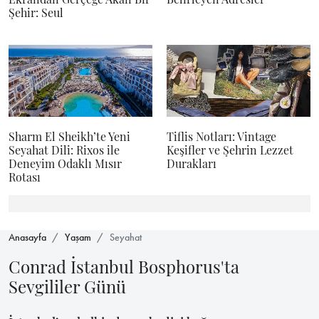
Şehir: Seul
Sharm El Sheikh’te Yeni
Tiflis Notları: Vintage
Seyahat Dili: Rixos ile
Keşifler ve Şehrin Lezzet
Deneyim Odaklı Mısır
Durakları
Rotası
Anasayfa
Yaşam
Seyahat
Conrad İstanbul Bosphorus'ta
Sevgililer Günü