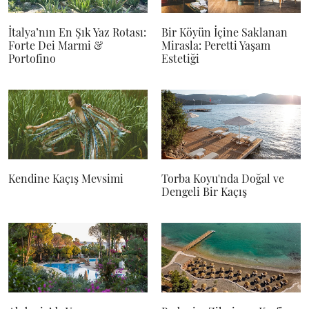
İtalya’nın En Şık Yaz Rotası:
Bir Köyün İçine Saklanan
Forte Dei Marmi &
Mirasla: Peretti Yaşam
Portofino
Estetiği
Kendine Kaçış Mevsimi
Torba Koyu'nda Doğal ve
Dengeli Bir Kaçış