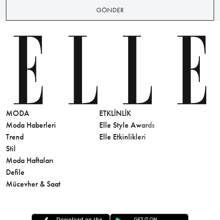
GÖNDER
MODA
ETKLINLIK
GÜZELLİ
Moda Haberleri
Elle Style Awards
Saç
Trend
Elle Etkinlikleri
Makyaj
Stil
Cilt Bakı
Moda Haftaları
Sağlık
Defile
Parfüm
Mücevher & Saat