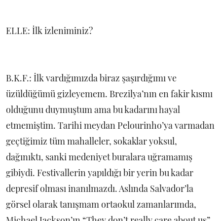
ELLE: İlk izleniminiz?
B.K.F.: İlk vardığımızda biraz şaşırdığımı ve
üzüldüğümü gizleyemem. Brezilya’nın en fakir kısmı
olduğunu duymuştum ama bu kadarını hayal
etmemiştim. Tarihi meydan Pelourinho’ya varmadan
geçtiğimiz tüm mahalleler, sokaklar yoksul,
dağınıktı, sanki medeniyet buralara uğramamış
gibiydi. Festivallerin yapıldığı bir yerin bu kadar
depresif olması inanılmazdı. Aslında Salvador’la
görsel olarak tanışmam ortaokul zamanlarımda,
Michael Jackson’ın “They don’t really care about us”