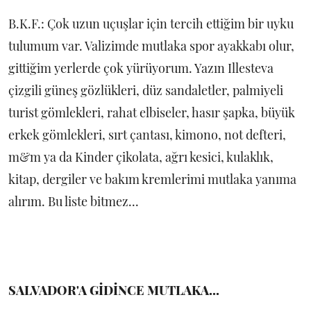
B.K.F.: Çok uzun uçuşlar için tercih ettiğim bir uyku
tulumum var. Valizimde mutlaka spor ayakkabı olur,
gittiğim yerlerde çok yürüyorum. Yazın Illesteva
çizgili güneş gözlükleri, düz sandaletler, palmiyeli
turist gömlekleri, rahat elbiseler, hasır şapka, büyük
erkek gömlekleri, sırt çantası, kimono, not defteri,
m&m ya da Kinder çikolata, ağrı kesici, kulaklık,
kitap, dergiler ve bakım kremlerimi mutlaka yanıma
alırım. Bu liste bitmez...
SALVADOR'A GİDİNCE MUTLAKA...