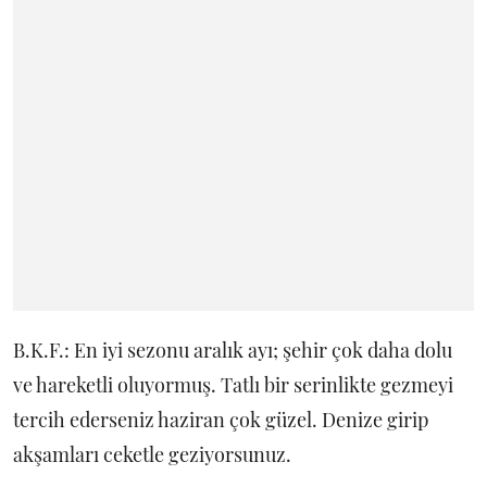
B.K.F.: En iyi sezonu aralık ayı; şehir çok daha dolu
ve hareketli oluyormuş. Tatlı bir serinlikte gezmeyi
tercih ederseniz haziran çok güzel. Denize girip
akşamları ceketle geziyorsunuz.