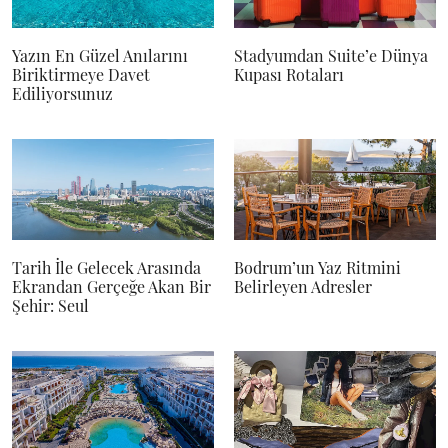
Yazın En Güzel Anılarını
Stadyumdan Suite’e Dünya
Biriktirmeye Davet
Kupası Rotaları
Ediliyorsunuz
Tarih İle Gelecek Arasında
Bodrum’un Yaz Ritmini
Ekrandan Gerçeğe Akan Bir
Belirleyen Adresler
Şehir: Seul