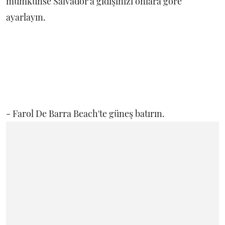
mümkünse Salvador'a gidişinizi onlara göre
ayarlayın.
- Farol De Barra Beach'te güneş batırın.