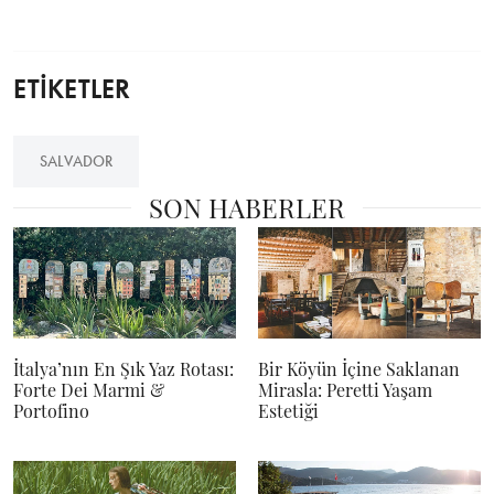
ETİKETLER
SALVADOR
SON HABERLER
İtalya’nın En Şık Yaz Rotası:
Bir Köyün İçine Saklanan
Forte Dei Marmi &
Mirasla: Peretti Yaşam
Portofino
Estetiği