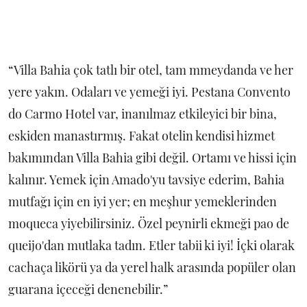
“Villa Bahia çok tatlı bir otel, tam mmeydanda ve her
yere yakın. Odaları ve yemeği iyi. Pestana Convento
do Carmo Hotel var, inanılmaz etkileyici bir bina,
eskiden manastırmış. Fakat otelin kendisi hizmet
bakımından Villa Bahia gibi değil. Ortamı ve hissi için
kalınır. Yemek için Amado'yu tavsiye ederim, Bahia
mutfağı için en iyi yer; en meşhur yemeklerinden
moqueca yiyebilirsiniz. Özel peynirli ekmeği pao de
queijo'dan mutlaka tadın. Etler tabii ki iyi! İçki olarak
cachaça likörü ya da yerel halk arasında popüler olan
guarana içeceği denenebilir.”