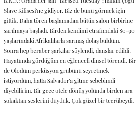
B.K.F.: Orada her salı “Blessed Tuesday”; halkın çoğu
Slave Kilisesi'ne gidiyor. Biz de bunu görmek için
gittik. Daha tören başlamadan bütün salon birbirine
sarılmaya başladı. Birden kendimi etrafımdaki 80-90
yaşlarındaki Afrikalılarla sarmaş dolaş buldum.
Sonra hep beraber şarkılar söylendi, danslar edildi.
Hayatımda gördüğüm en eğlenceli dinsel törendi. Bir
de Olodum perküsyon grubunu seyretmek
istiyordum, hatta Salvador'a gitme sebebimdi
diyebilirim. Bir gece otele dönüş yolunda birden ara
sokaktan seslerini duyduk. Çok güzel bir tecrübeydi.