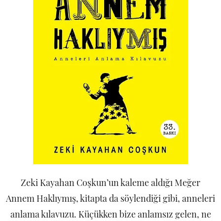
Zeki Kayahan Coşkun’un kaleme aldığı Meğer
Annem Haklıymış, kitapta da söylendiği gibi, anneleri
anlama kılavuzu. Küçükken bize anlamsız gelen, ne