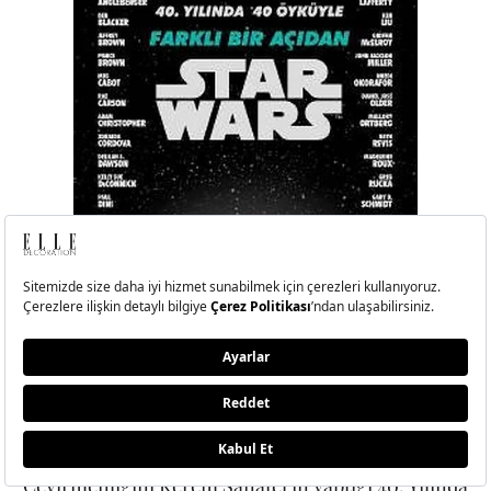
Çevirmenliğini Kerem Sanatel’in yaptığı 40. Yılında