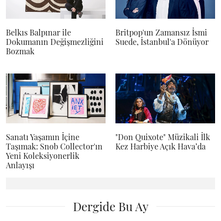
Belkıs Balpınar ile
Britpop'un Zamansız İsmi
Dokumanın Değişmezliğini
Suede, İstanbul'a Dönüyor
Bozmak
Sanatı Yaşamın İçine
"Don Quixote" Müzikali İlk
Taşımak: Snob Collector'ın
Kez Harbiye Açık Hava’da
Yeni Koleksiyonerlik
Anlayışı
Dergide Bu Ay