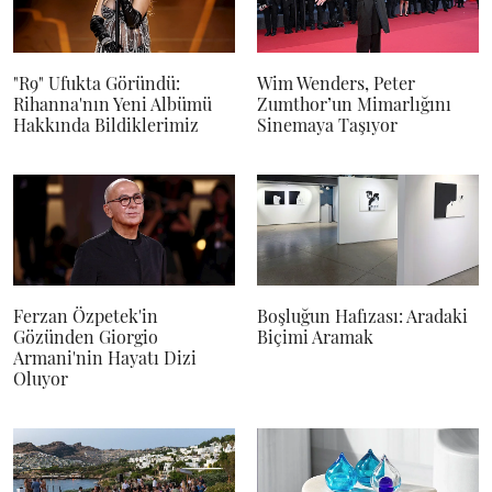
"R9" Ufukta Göründü:
Wim Wenders, Peter
Rihanna'nın Yeni Albümü
Zumthor’un Mimarlığını
Hakkında Bildiklerimiz
Sinemaya Taşıyor
Ferzan Özpetek'in
Boşluğun Hafızası: Aradaki
Gözünden Giorgio
Biçimi Aramak
Armani'nin Hayatı Dizi
Oluyor