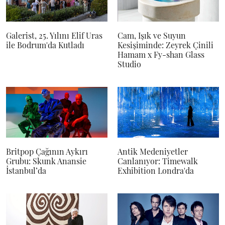
Galerist, 25. Yılını Elif Uras
Cam, Işık ve Suyun
ile Bodrum'da Kutladı
Kesişiminde: Zeyrek Çinili
Hamam x Fy-shan Glass
Studio
Britpop Çağının Aykırı
Antik Medeniyetler
Grubu: Skunk Anansie
Canlanıyor: Timewalk
İstanbul’da
Exhibition Londra'da