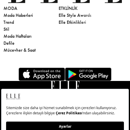
MODA
ETKLINLIK
GÜZELLİ
Moda Haberleri
Elle Style Awards
Saç
Trend
Elle Etkinlikleri
Makyaj
Stil
Cilt Bakı
Moda Haftaları
Sağlık
Defile
Parfüm
Mücevher & Saat
© Big Medya Teknoloji A.Ş. Altunizade Mahallesi Kuşbakışı
Caddesi No:27/1 Üsküdar/İstanbul