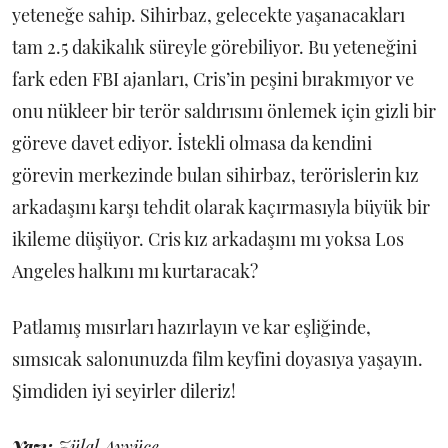
yeteneğe sahip. Sihirbaz, gelecekte yaşanacakları
tam 2.5 dakikalık süreyle görebiliyor. Bu yeteneğini
fark eden FBI ajanları, Cris’in peşini bırakmıyor ve
onu nükleer bir terör saldırısını önlemek için gizli bir
göreve davet ediyor. İstekli olmasa da kendini
görevin merkezinde bulan sihirbaz, terörislerin kız
arkadaşını karşı tehdit olarak kaçırmasıyla büyük bir
ikileme düşüyor. Cris kız arkadaşını mı yoksa Los
Angeles halkını mı kurtaracak?
Patlamış mısırları hazırlayın ve kar eşliğinde,
sımsıcak salonunuzda film keyfini doyasıya yaşayın.
Şimdiden iyi seyirler dileriz!
Yazı:
Zülal Ayyüce