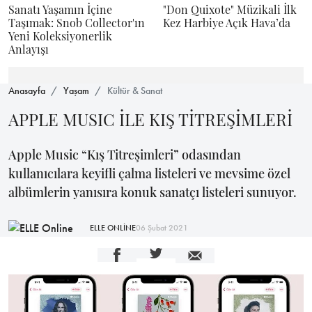
Sanatı Yaşamın İçine
"Don Quixote" Müzikali İlk
Taşımak: Snob Collector'ın
Kez Harbiye Açık Hava’da
Yeni Koleksiyonerlik
Anlayışı
Anasayfa
Yaşam
Kültür & Sanat
APPLE MUSIC İLE KIŞ TİTREŞİMLERİ
Apple Music “Kış Titreşimleri” odasından
kullanıcılara keyifli çalma listeleri ve mevsime özel
albümlerin yanısıra konuk sanatçı listeleri sunuyor.
ELLE ONLİNE
06 Şubat 2021