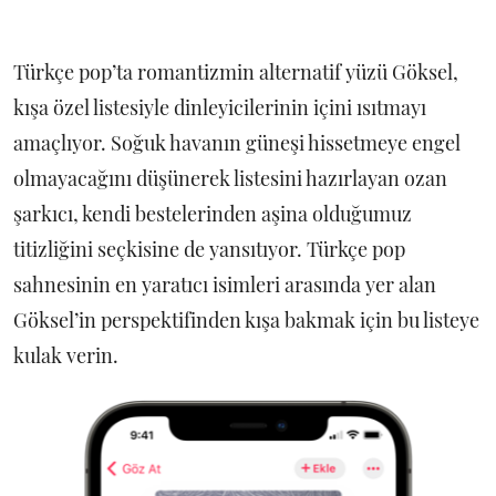
Türkçe pop’ta romantizmin alternatif yüzü Göksel,
kışa özel listesiyle dinleyicilerinin içini ısıtmayı
amaçlıyor. Soğuk havanın güneşi hissetmeye engel
olmayacağını düşünerek listesini hazırlayan ozan
şarkıcı, kendi bestelerinden aşina olduğumuz
titizliğini seçkisine de yansıtıyor. Türkçe pop
sahnesinin en yaratıcı isimleri arasında yer alan
Göksel’in perspektifinden kışa bakmak için bu listeye
kulak verin.