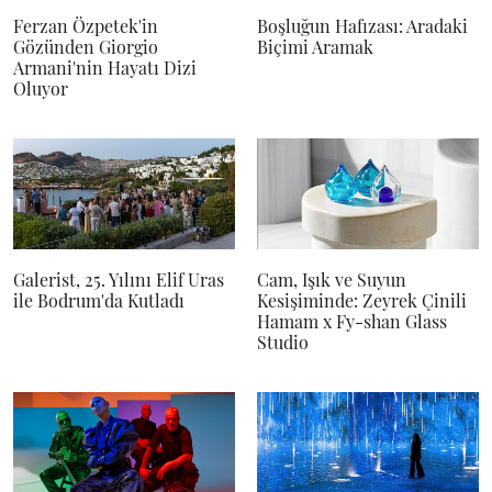
Ferzan Özpetek'in
Boşluğun Hafızası: Aradaki
Gözünden Giorgio
Biçimi Aramak
Armani'nin Hayatı Dizi
Oluyor
Galerist, 25. Yılını Elif Uras
Cam, Işık ve Suyun
ile Bodrum'da Kutladı
Kesişiminde: Zeyrek Çinili
Hamam x Fy-shan Glass
Studio