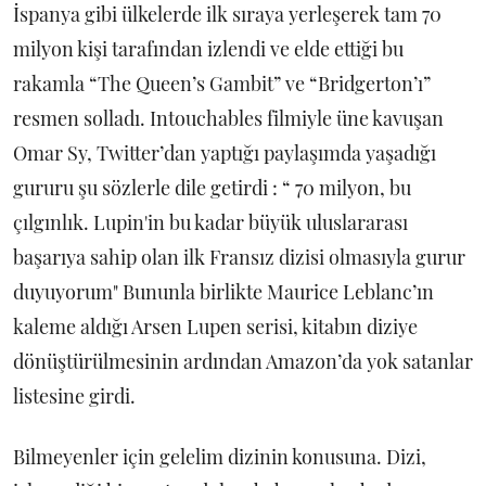
İspanya gibi ülkelerde ilk sıraya yerleşerek tam 70
milyon kişi tarafından izlendi ve elde ettiği bu
rakamla “The Queen’s Gambit” ve “Bridgerton’ı”
resmen solladı. Intouchables filmiyle üne kavuşan
Omar Sy, Twitter’dan yaptığı paylaşımda yaşadığı
gururu şu sözlerle dile getirdi : “ 70 milyon, bu
çılgınlık. Lupin'in bu kadar büyük uluslararası
başarıya sahip olan ilk Fransız dizisi olmasıyla gurur
duyuyorum" Bununla birlikte Maurice Leblanc’ın
kaleme aldığı Arsen Lupen serisi, kitabın diziye
dönüştürülmesinin ardından Amazon’da yok satanlar
listesine girdi.
Bilmeyenler için gelelim dizinin konusuna. Dizi,