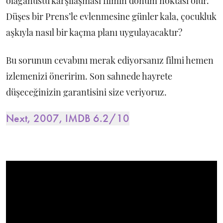
olağanüstü karşılaşması filmin dönüm noktası olur.
Düşes bir Prens’le evlenmesine günler kala, çocukluk
aşkıyla nasıl bir kaçma planı uygulayacaktır?
Bu sorunun cevabını merak ediyorsanız filmi hemen
izlemenizi öneririm. Son sahnede hayrete
düşeceğinizin garantisini size veriyoruz.
Next, 2007, IMDB 6.2/10