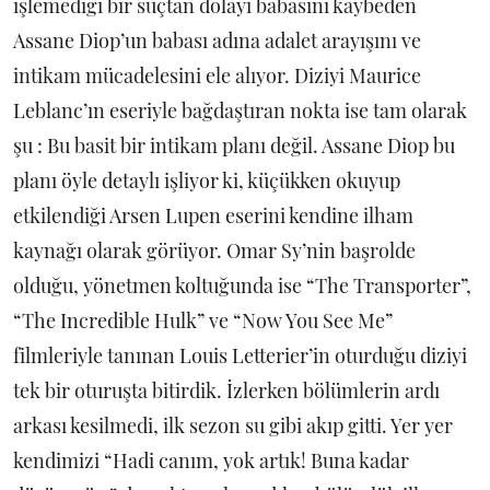
işlemediği bir suçtan dolayı babasını kaybeden
Assane Diop’un babası adına adalet arayışını ve
intikam mücadelesini ele alıyor. Diziyi Maurice
Leblanc’ın eseriyle bağdaştıran nokta ise tam olarak
şu : Bu basit bir intikam planı değil. Assane Diop bu
planı öyle detaylı işliyor ki, küçükken okuyup
etkilendiği Arsen Lupen eserini kendine ilham
kaynağı olarak görüyor. Omar Sy’nin başrolde
olduğu, yönetmen koltuğunda ise “The Transporter”,
“The Incredible Hulk” ve “Now You See Me”
filmleriyle tanınan Louis Letterier’in oturduğu diziyi
tek bir oturuşta bitirdik. İzlerken bölümlerin ardı
arkası kesilmedi, ilk sezon su gibi akıp gitti. Yer yer
kendimizi “Hadi canım, yok artık! Buna kadar