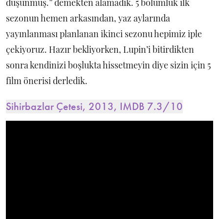
düşünmüş.” demekten alamadık. 5 bölümlük ilk
sezonun hemen arkasından, yaz aylarında
yayınlanması planlanan ikinci sezonu hepimiz iple
çekiyoruz. Hazır bekliyorken, Lupin’i bitirdikten
sonra kendinizi boşlukta hissetmeyin diye sizin için 5
film önerisi derledik.
Sihirbazlar Çetesi, 2013, IMDB 7.3/10