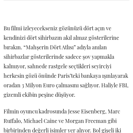
Bu filmi izleyecekseniz gözünüzü dört açın ve
kendinizi dört sihirbazın akıl almaz gösterilerine
bırakın. “Mahşerin Dört Atlısı” adıyla anılan
sihirbazlar gösterilerinde sadece şov yapmakla
kalmıyor, sahnede rastgele seçtikleri seyirciyi
herkesin gözü önünde Paris’teki bankaya ışınlayarak
oradan 3 Milyon Euro çalmasını sağlıyor. Haliyle FBI,
gizemli ekibin peşine düşüyor.
Filmin oyuncu kadrosunda Jesse Eisenberg, Marc
Ruffalo, Michael Caine ve Morgan Freeman gibi
birbirinden değerli isimler yer alıyor. Bol gişeli iki