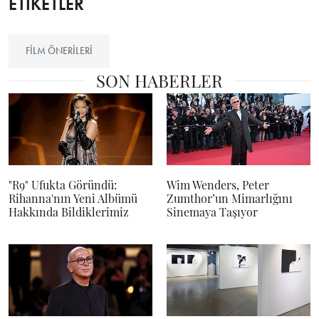
ETİKETLER
FILM ÖNERILERI
SON HABERLER
"R9" Ufukta Göründü:
Wim Wenders, Peter
Rihanna'nın Yeni Albümü
Zumthor’un Mimarlığını
Hakkında Bildiklerimiz
Sinemaya Taşıyor