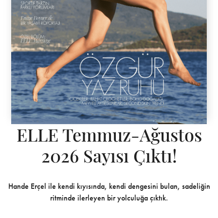
ELLE Temmuz-Ağustos
2026 Sayısı Çıktı!
Hande Erçel ile kendi kıyısında, kendi dengesini bulan, sadeliğin
ritminde ilerleyen bir yolculuğa çıktık.