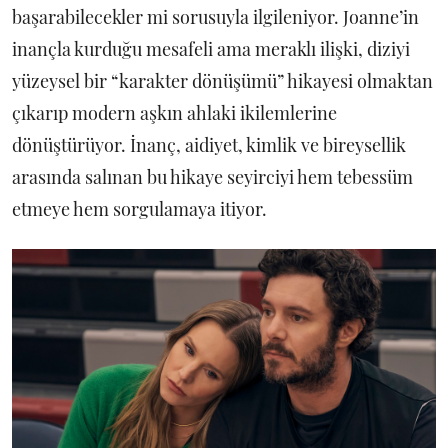
başarabilecekler mi sorusuyla ilgileniyor. Joanne’in
inançla kurduğu mesafeli ama meraklı ilişki, diziyi
yüzeysel bir “karakter dönüşümü” hikayesi olmaktan
çıkarıp modern aşkın ahlaki ikilemlerine
dönüştürüyor. İnanç, aidiyet, kimlik ve bireysellik
arasında salınan bu hikaye seyirciyi hem tebessüm
etmeye hem sorgulamaya itiyor.