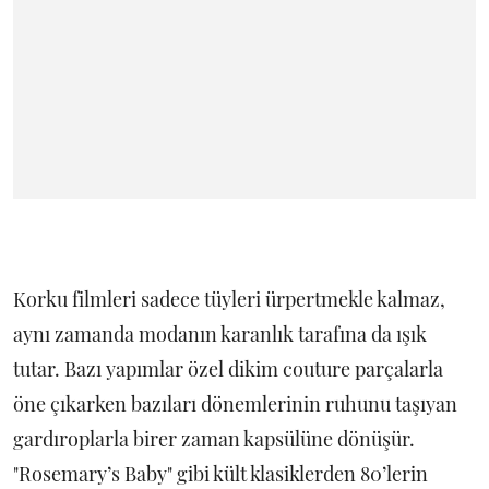
Korku filmleri sadece tüyleri ürpertmekle kalmaz,
aynı zamanda modanın karanlık tarafına da ışık
tutar. Bazı yapımlar özel dikim couture parçalarla
öne çıkarken bazıları dönemlerinin ruhunu taşıyan
gardıroplarla birer zaman kapsülüne dönüşür.
"Rosemary’s Baby" gibi kült klasiklerden 80’lerin