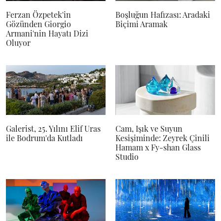
Ferzan Özpetek'in
Boşluğun Hafızası: Aradaki
Gözünden Giorgio
Biçimi Aramak
Armani'nin Hayatı Dizi
Oluyor
Galerist, 25. Yılını Elif Uras
Cam, Işık ve Suyun
ile Bodrum'da Kutladı
Kesişiminde: Zeyrek Çinili
Hamam x Fy-shan Glass
Studio