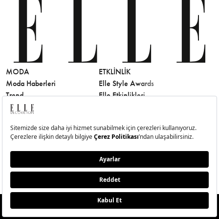
MODA
ETKLINLIK
GÜZELLİ
Moda Haberleri
Elle Style Awards
Saç
Trend
Elle Etkinlikleri
Makyaj
Stil
Cilt Bakı
Moda Haftaları
Sağlık
Defile
Parfüm
Mücevher & Saat