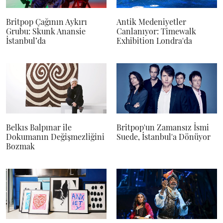
Britpop Çağının Aykırı
Antik Medeniyetler
Grubu: Skunk Anansie
Canlanıyor: Timewalk
İstanbul’da
Exhibition Londra'da
Belkıs Balpınar ile
Britpop'un Zamansız İsmi
Dokumanın Değişmezliğini
Suede, İstanbul'a Dönüyor
Bozmak