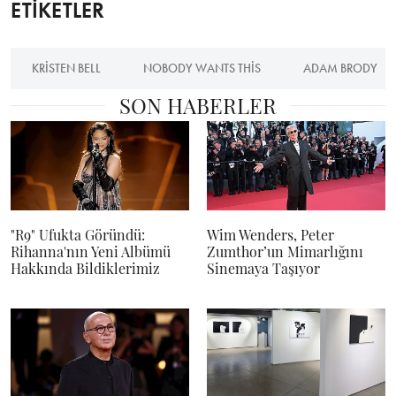
ETİKETLER
KRISTEN BELL
NOBODY WANTS THIS
ADAM BRODY
SON HABERLER
"R9" Ufukta Göründü:
Wim Wenders, Peter
Rihanna'nın Yeni Albümü
Zumthor’un Mimarlığını
Hakkında Bildiklerimiz
Sinemaya Taşıyor