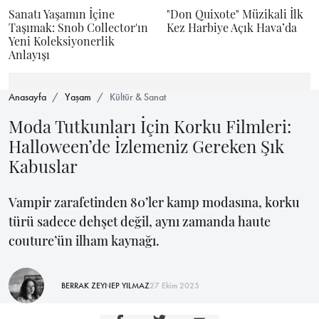
Sanatı Yaşamın İçine
"Don Quixote" Müzikali İlk
Taşımak: Snob Collector'ın
Kez Harbiye Açık Hava’da
Yeni Koleksiyonerlik
Anlayışı
Anasayfa
Yaşam
Kültür & Sanat
Moda Tutkunları İçin Korku Filmleri:
Halloween’de İzlemeniz Gereken Şık
Kabuslar
Vampir zarafetinden 80’ler kamp modasına, korku
türü sadece dehşet değil, aynı zamanda haute
couture’ün ilham kaynağı.
BERRAK ZEYNEP YILMAZ
27 Ekim 2025