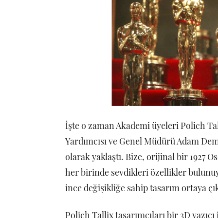
İşte o zaman Akademi üyeleri Polich Tall
Yardımcısı ve Genel Müdürü Adam Dem
olarak yaklaştı. Bize, orijinal bir 1927 
her birinde sevdikleri özellikler bulunu
ince değişikliğe sahip tasarım ortaya çık
Polich Tallix tasarımcıları bir 3D yazıcı 