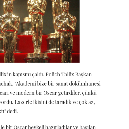
ix'in kapısını çaldı. Polich Tallix Başkan
chak, "Akademi bize bir sanat dökümhanesi
Oscarı ve modern bir Oscar getirdiler, çünkü
yordu. Lazerle ikisini de taradık ve çok az,
tı" dedi.
ile bir Oscar heykeli hazırladılar ve basılan