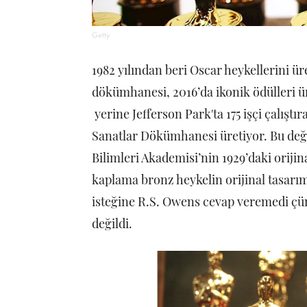
Getty
1982 yılından beri Oscar heykellerini 
dökümhanesi, 2016’da ikonik ödülleri ür
yerine Jefferson Park'ta 175 işçi çalıştı
Sanatlar Dökümhanesi üretiyor. Bu değiş
Bilimleri Akademisi’nin 1929’daki orijina
kaplama bronz heykelin orijinal tasar
isteğine R.S. Owens cevap veremedi çü
değildi.