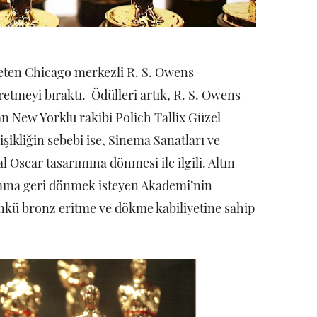
üreten Chicago merkezli R. S. Owens
etmeyi bıraktı. Ödülleri artık, R. S. Owens
ran New Yorklu rakibi Polich Tallix Güzel
ikliğin sebebi ise, Sinema Sanatları ve
l Oscar tasarımına dönmesi ile ilgili. Altın
ımına geri dönmek isteyen Akademi’nin
nkü bronz eritme ve dökme kabiliyetine sahip