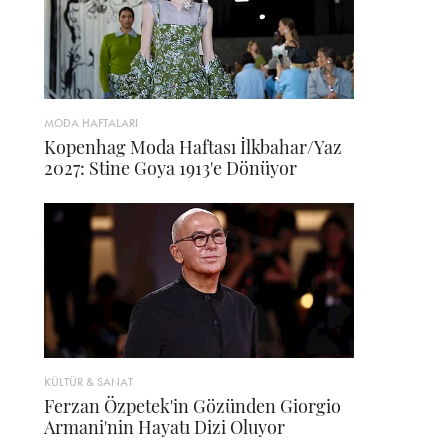
MODA HAFTALARI
Kopenhag Moda Haftası İlkbahar/Yaz
2027: Stine Goya 1913'e Dönüyor
KÜLTÜR & SANAT
Ferzan Özpetek'in Gözünden Giorgio
Armani'nin Hayatı Dizi Oluyor