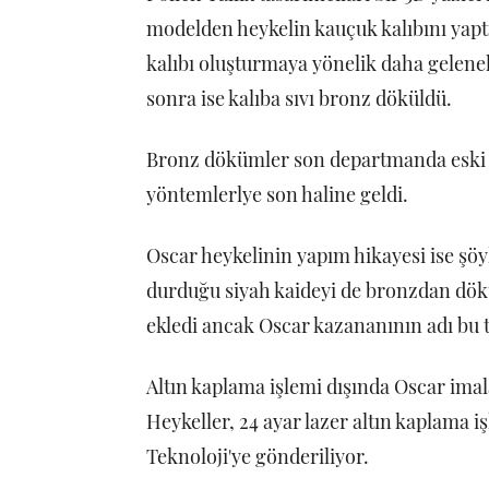
modelden heykelin kauçuk kalıbını yap
kalıbı oluşturmaya yönelik daha geleneks
sonra ise kalıba sıvı bronz döküldü.
Bronz dökümler son departmanda eski u
yöntemlerlye son haline geldi.
Oscar heykelinin yapım hikayesi ise şöyl
durduğu siyah kaideyi de bronzdan dökü
ekledi ancak Oscar kazananının adı bu t
Altın kaplama işlemi dışında Oscar imala
Heykeller, 24 ayar lazer altın kaplama 
Teknoloji'ye gönderiliyor.