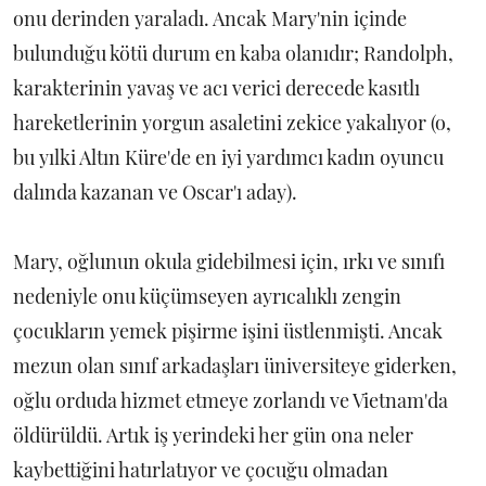
onu derinden yaraladı. Ancak Mary'nin içinde
bulunduğu kötü durum en kaba olanıdır; Randolph,
karakterinin yavaş ve acı verici derecede kasıtlı
hareketlerinin yorgun asaletini zekice yakalıyor (o,
bu yılki Altın Küre'de en iyi yardımcı kadın oyuncu
dalında kazanan ve Oscar'ı aday).
Mary, oğlunun okula gidebilmesi için, ırkı ve sınıfı
nedeniyle onu küçümseyen ayrıcalıklı zengin
çocukların yemek pişirme işini üstlenmişti. Ancak
mezun olan sınıf arkadaşları üniversiteye giderken,
oğlu orduda hizmet etmeye zorlandı ve Vietnam'da
öldürüldü. Artık iş yerindeki her gün ona neler
kaybettiğini hatırlatıyor ve çocuğu olmadan