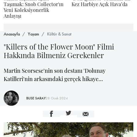
Taşımak: Snob Collector'ın
Kez Harbiye Açık Hava’da
Yeni Koleksiyonerlik
Anlayışı
Anasayfa
Yaşam
Kültür & Sanat
"Killers of the Flower Moon" Filmi
Hakkında Bilmeniz Gerekenler
Martin Scorsese'nin son destanı 'Dolunay
Katilleri'nin arkasındaki gerçek hikaye...
BUSE SARAY
28 Ocak 2024