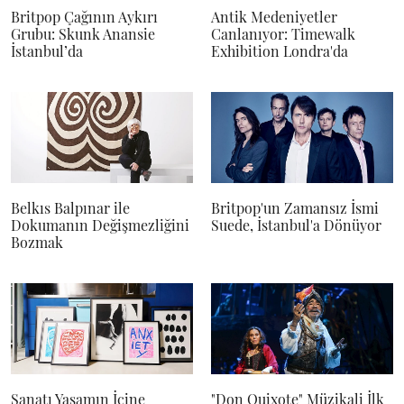
Britpop Çağının Aykırı
Antik Medeniyetler
Grubu: Skunk Anansie
Canlanıyor: Timewalk
İstanbul’da
Exhibition Londra'da
Belkıs Balpınar ile
Britpop'un Zamansız İsmi
Dokumanın Değişmezliğini
Suede, İstanbul'a Dönüyor
Bozmak
Sanatı Yaşamın İçine
"Don Quixote" Müzikali İlk