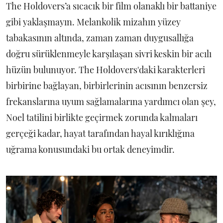
The Holdovers’a sıcacık bir film olanaklı bir battaniye
gibi yaklaşmayın. Melankolik mizahın yüzey
tabakasının altında, zaman zaman duygusallığa
doğru sürüklenmeyle karşılaşan sivri keskin bir acılı
hüzün bulunuyor. The Holdovers'daki karakterleri
birbirine bağlayan, birbirlerinin acısının benzersiz
frekanslarına uyum sağlamalarına yardımcı olan şey,
Noel tatilini birlikte geçirmek zorunda kalmaları
gerçeği kadar, hayat tarafından hayal kırıklığına
uğrama konusundaki bu ortak deneyimdir.