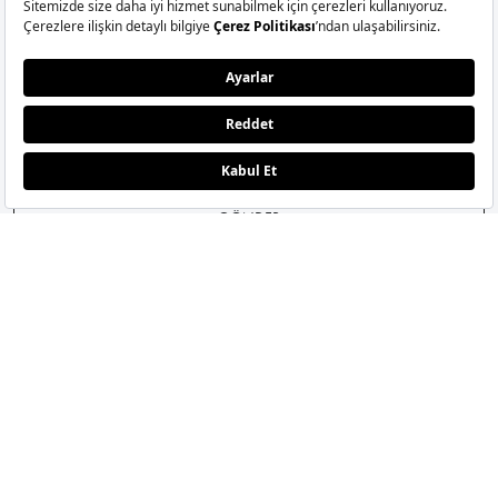
magazin dünyasındaki tüm gelişmelerden anında
haberiniz olsun.
GÖNDER
MODA
ETKLINLIK
GÜZELLİ
Moda Haberleri
Elle Style Awards
Saç