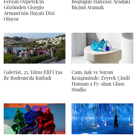
Ferzan Özpetek'in
Boşluğun Hafızası: Aradaki
Gözünden Giorgio
Biçimi Aramak
Armani'nin Hayatı Dizi
Oluyor
Galerist, 25. Yılını Elif Uras
Cam, Işık ve Suyun
ile Bodrum'da Kutladı
Kesişiminde: Zeyrek Çinili
Hamam x Fy-shan Glass
Studio