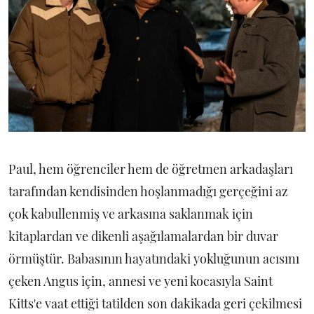
Paul, hem öğrenciler hem de öğretmen arkadaşları
tarafından kendisinden hoşlanmadığı gerçeğini az
çok kabullenmiş ve arkasına saklanmak için
kitaplardan ve dikenli aşağılamalardan bir duvar
örmüştür. Babasının hayatındaki yokluğunun acısını
çeken Angus için, annesi ve yeni kocasıyla Saint
Kitts'e vaat ettiği tatilden son dakikada geri çekilmesi