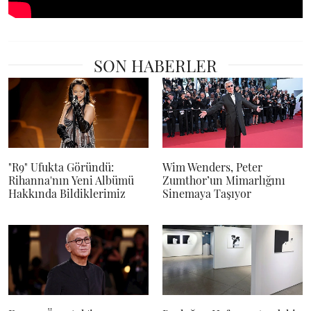
SON HABERLER
"R9" Ufukta Göründü:
Wim Wenders, Peter
Rihanna'nın Yeni Albümü
Zumthor’un Mimarlığını
Hakkında Bildiklerimiz
Sinemaya Taşıyor