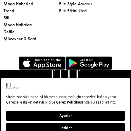
Moda Haberleri
Elle Style Awards
Saç
Trend
Elle Etkinlikleri
Makyaj
Stil
Cilt Bakı
Moda Haftaları
Sağlık
Defile
Parfüm
Mücevher & Saat
© Big Medya Teknoloji A.Ş. Altunizade Mahallesi Kuşbakışı
Caddesi No:27/1 Üsküdar/İstanbul
Abonelik
Künye
Aydınlatma Metni
Çerezleri Sıfırla