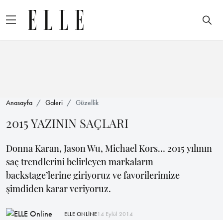
Anasayfa
Galeri
Güzellik
2015 YAZININ SAÇLARI
Donna Karan, Jason Wu, Michael Kors… 2015 yılının
saç trendlerini belirleyen markaların
backstage’lerine giriyoruz ve favorilerimize
şimdiden karar veriyoruz.
ELLE ONLİNE
14 Eylül 2014