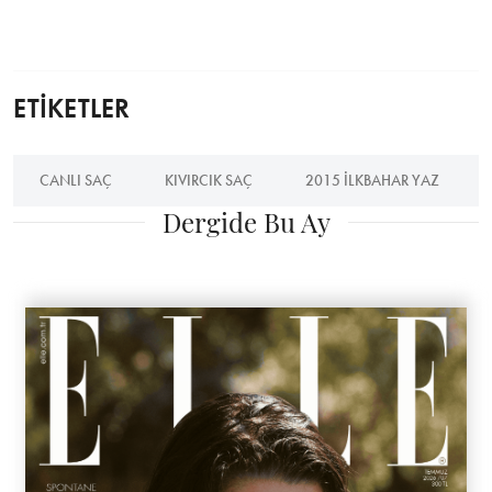
ETİKETLER
CANLI SAÇ
KIVIRCIK SAÇ
2015 ILKBAHAR YAZ
Dergide Bu Ay