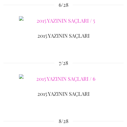
6/28
2015 YAZININ SAÇLARI
7/28
2015 YAZININ SAÇLARI
8/28