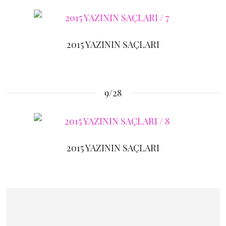
2015 YAZININ SAÇLARI
9/28
2015 YAZININ SAÇLARI