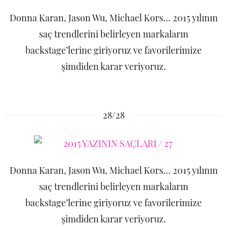
Donna Karan, Jason Wu, Michael Kors… 2015 yılının
saç trendlerini belirleyen markaların
backstage’lerine giriyoruz ve favorilerimize
şimdiden karar veriyoruz.
28/28
Donna Karan, Jason Wu, Michael Kors… 2015 yılının
saç trendlerini belirleyen markaların
backstage’lerine giriyoruz ve favorilerimize
şimdiden karar veriyoruz.