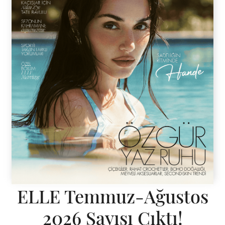
ELLE Temmuz-Ağustos
2026 Sayısı Çıktı!