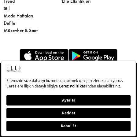
Trend
Elle Etkinlikleri
Makyaj
Stil
Cilt Bakı
Moda Haftaları
Sağlık
Defile
Parfüm
Mücevher & Saat
© Big Medya Teknoloji A.Ş. Altunizade Mahallesi Kuşbakışı
Caddesi No:27/1 Üsküdar/İstanbul
Abonelik
Künye
Aydınlatma Metni
Çerezleri Sıfırla
Copyright © 2026 - Tüm Hakları Saklıdır.