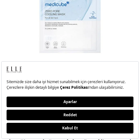
Serinlik Molası
Yaz aylarında bakım rutinlerinin en pratik kaçış
noktalarından biri de kağıt ve hidrojel maskeler.
İncecik dokuları, ciltle bütünleşen yapıları ve anında
ferahlık hissi veren etkileriyle özellikle sıcak
günlerde küçük bir spa molasına dönüşüyorlar. Nem