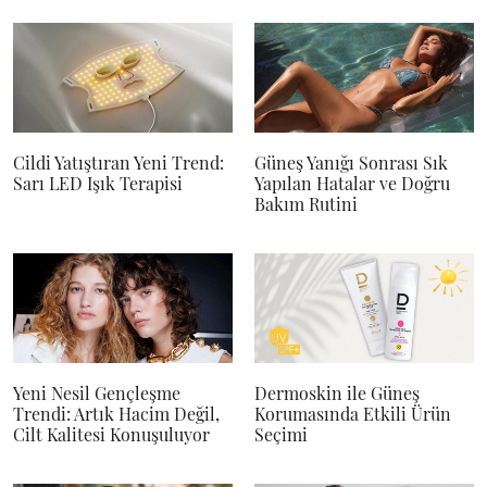
Cildi Yatıştıran Yeni Trend:
Güneş Yanığı Sonrası Sık
Sarı LED Işık Terapisi
Yapılan Hatalar ve Doğru
Bakım Rutini
Yeni Nesil Gençleşme
Dermoskin ile Güneş
Trendi: Artık Hacim Değil,
Korumasında Etkili Ürün
Cilt Kalitesi Konuşuluyor
Seçimi