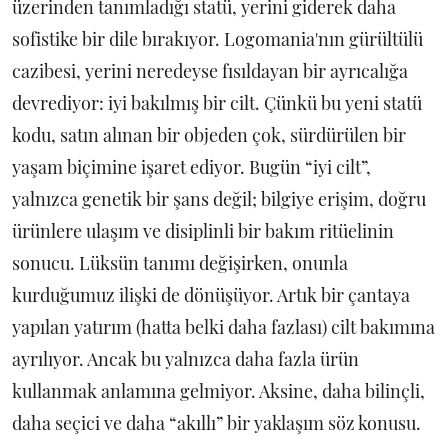
üzerinden tanımladığı statü, yerini giderek daha
sofistike bir dile bırakıyor. Logomania'nın gürültülü
cazibesi, yerini neredeyse fısıldayan bir ayrıcalığa
devrediyor: iyi bakılmış bir cilt. Çünkü bu yeni statü
kodu, satın alınan bir objeden çok, sürdürülen bir
yaşam biçimine işaret ediyor. Bugün “iyi cilt”,
yalnızca genetik bir şans değil; bilgiye erişim, doğru
ürünlere ulaşım ve disiplinli bir bakım ritüelinin
sonucu. Lüksün tanımı değişirken, onunla
kurduğumuz ilişki de dönüşüyor. Artık bir çantaya
yapılan yatırım (hatta belki daha fazlası) cilt bakımına
ayrılıyor. Ancak bu yalnızca daha fazla ürün
kullanmak anlamına gelmiyor. Aksine, daha bilinçli,
daha seçici ve daha “akıllı” bir yaklaşım söz konusu.