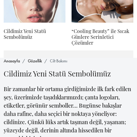
Cildimiz Yeni Statü
“Cooling Beauty” ile Sıcak
Sembolümüz
Günlere Serinletici
Çözümler
Anasayfa
Güzellik
Cilt Bakımı
Cildimiz Yeni Statü Sembolümüz
Bir zamanlar bir ortama girdiğimizde ilk fark edilen
şey, üzerimizde taşıdıklarımızdı; çanta logoları,
etiketler, görünür semboller... Bugünse bakışlar
daha rafine, daha seçici bir noktaya yöneliyor:
cildinize. Çünkü lüks artık taşınan değil, yaşanan;
yüzeyde değil, derinin altında hissedilen bir