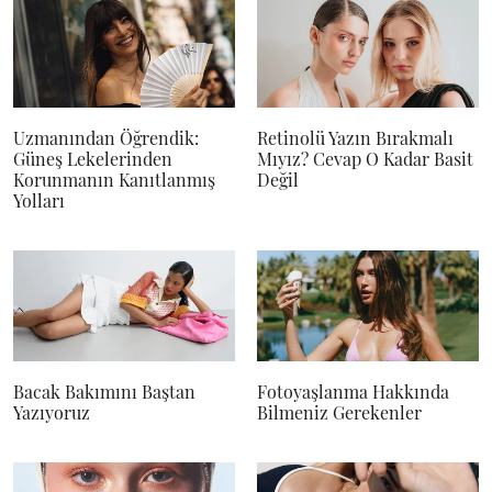
Uzmanından Öğrendik:
Retinolü Yazın Bırakmalı
Güneş Lekelerinden
Mıyız? Cevap O Kadar Basit
Korunmanın Kanıtlanmış
Değil
Yolları
Bacak Bakımını Baştan
Fotoyaşlanma Hakkında
Yazıyoruz
Bilmeniz Gerekenler