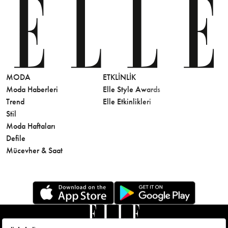
MODA
ETKLINLIK
GÜZELLİ
Moda Haberleri
Elle Style Awards
Saç
Trend
Elle Etkinlikleri
Makyaj
Stil
Cilt Bakı
Moda Haftaları
Sağlık
Defile
Parfüm
Mücevher & Saat