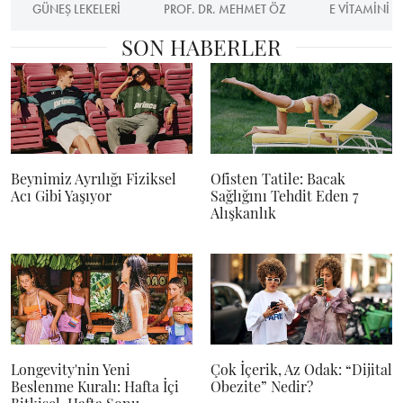
GÜNEŞ LEKELERI
PROF. DR. MEHMET ÖZ
E VITAMINI
SON HABERLER
Beynimiz Ayrılığı Fiziksel
Ofisten Tatile: Bacak
Acı Gibi Yaşıyor
Sağlığını Tehdit Eden 7
Alışkanlık
Longevity'nin Yeni
Çok İçerik, Az Odak: “Dijital
Beslenme Kuralı: Hafta İçi
Obezite” Nedir?