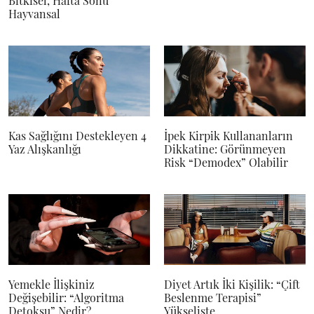
Bitkisel, Hafta Sonu
Hayvansal
Kas Sağlığını Destekleyen 4
İpek Kirpik Kullananların
Yaz Alışkanlığı
Dikkatine: Görünmeyen
Risk “Demodex” Olabilir
Yemekle İlişkiniz
Diyet Artık İki Kişilik: “Çift
Değişebilir: “Algoritma
Beslenme Terapisi”
Detoksu” Nedir?
Yükselişte