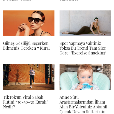
Güneş Gözlüğü Seçerken
Spor Yapmaya Vaktiniz
Bilmeniz Gereken 7 Kural
Yoksa Bu Trend Tam Size
Göre: "Exercise Snacking"
TikTok'un Viral Sabah
Anne Sütü
Rutini “30-30-30 Kuralı”
Araştırmalarından İlham
Nedir?
Alan Bir Yolculuk: Aptamil
Çocuk Devam Sütleri'nin