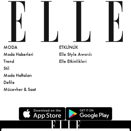
MODA
ETKLINLIK
GÜZELLİ
Moda Haberleri
Elle Style Awards
Saç
Trend
Elle Etkinlikleri
Makyaj
Stil
Cilt Bakı
Moda Haftaları
Sağlık
Defile
Parfüm
Mücevher & Saat