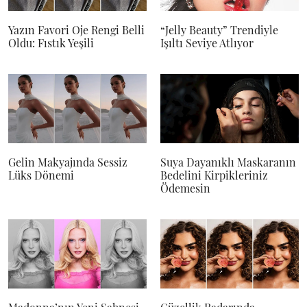
Yazın Favori Oje Rengi Belli
“Jelly Beauty” Trendiyle
Oldu: Fıstık Yeşili
Işıltı Seviye Atlıyor
Gelin Makyajında Sessiz
Suya Dayanıklı Maskaranın
Lüks Dönemi
Bedelini Kirpikleriniz
Ödemesin