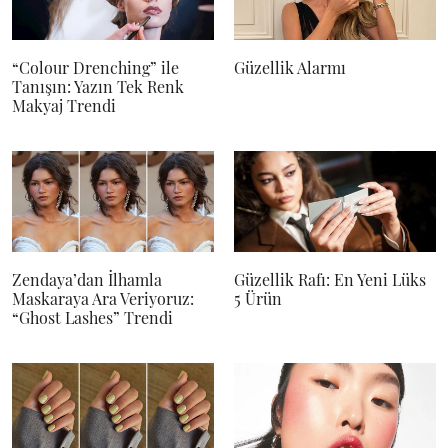
“Colour Drenching” ile
Güzellik Alarmı
Tanışın: Yazın Tek Renk
Makyaj Trendi
Zendaya’dan İlhamla
Güzellik Rafı: En Yeni Lüks
Maskaraya Ara Veriyoruz:
5 Ürün
“Ghost Lashes” Trendi