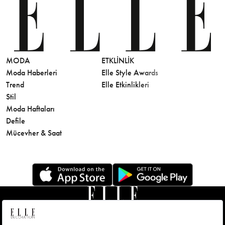
MODA
ETKLINLIK
GÜZELLİ
Moda Haberleri
Elle Style Awards
Saç
Trend
Elle Etkinlikleri
Makyaj
Stil
Cilt Bakı
Moda Haftaları
Sağlık
Defile
Parfüm
Mücevher & Saat