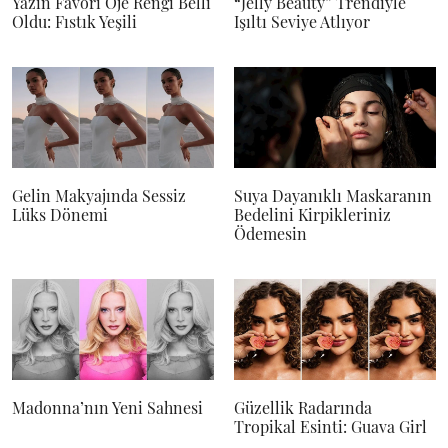
Yazın Favori Oje Rengi Belli
“Jelly Beauty” Trendiyle
Oldu: Fıstık Yeşili
Işıltı Seviye Atlıyor
Gelin Makyajında Sessiz
Suya Dayanıklı Maskaranın
Lüks Dönemi
Bedelini Kirpikleriniz
Ödemesin
Madonna’nın Yeni Sahnesi
Güzellik Radarında
Tropikal Esinti: Guava Girl