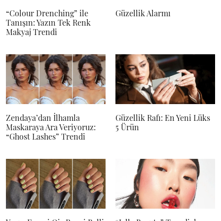
“Colour Drenching” ile
Güzellik Alarmı
Tanışın: Yazın Tek Renk
Makyaj Trendi
Zendaya’dan İlhamla
Güzellik Rafı: En Yeni Lüks
Maskaraya Ara Veriyoruz:
5 Ürün
“Ghost Lashes” Trendi