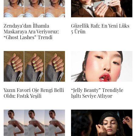
Zendaya’dan İlhamla
Güzellik Rafı: En Yeni Lüks
Maskaraya Ara Veriyoruz:
5 Ürün
“Ghost Lashes” Trendi
Yazın Favori Oje Rengi Belli
“Jelly Beauty” Trendiyle
Oldu: Fıstık Yeşili
Işıltı Seviye Atlıyor