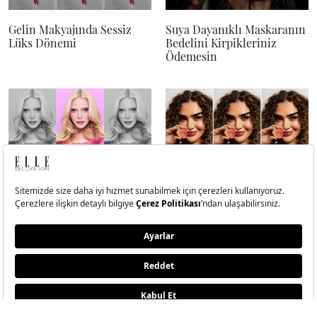
Gelin Makyajında Sessiz
Suya Dayanıklı Maskaranın
Lüks Dönemi
Bedelini Kirpikleriniz
Ödemesin
Madonna’nın Yeni Sahnesi
Güzellik Radarında
Tropikal Esinti: Guava Girl
Dergide Bu Ay