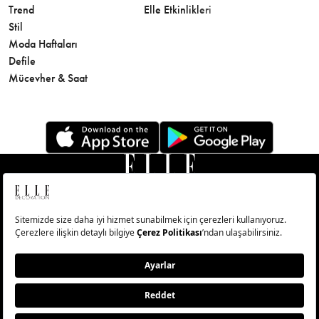
Trend
Elle Etkinlikleri
Makyaj
Stil
Cilt Bakı
Moda Haftaları
Sağlık
Defile
Parfüm
Mücevher & Saat
© Big Medya Teknoloji A.Ş. Altunizade Mahallesi Kuşbakışı
Caddesi No:27/1 Üsküdar/İstanbul
Abonelik
Künye
Aydınlatma Metni
Çerezleri Sıfırla
Copyright © 2026 - Tüm Hakları Saklıdır.