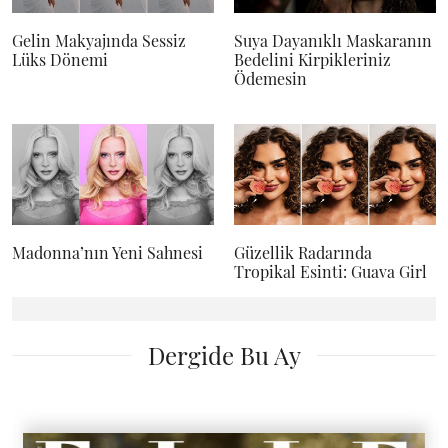
Gelin Makyajında Sessiz
Suya Dayanıklı Maskaranın
Lüks Dönemi
Bedelini Kirpikleriniz
Ödemesin
Madonna’nın Yeni Sahnesi
Güzellik Radarında
Tropikal Esinti: Guava Girl
Dergide Bu Ay