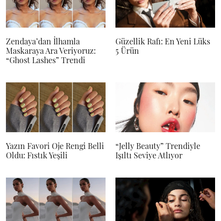
Zendaya’dan İlhamla
Güzellik Rafı: En Yeni Lüks
Maskaraya Ara Veriyoruz:
5 Ürün
“Ghost Lashes” Trendi
Yazın Favori Oje Rengi Belli
“Jelly Beauty” Trendiyle
Oldu: Fıstık Yeşili
Işıltı Seviye Atlıyor