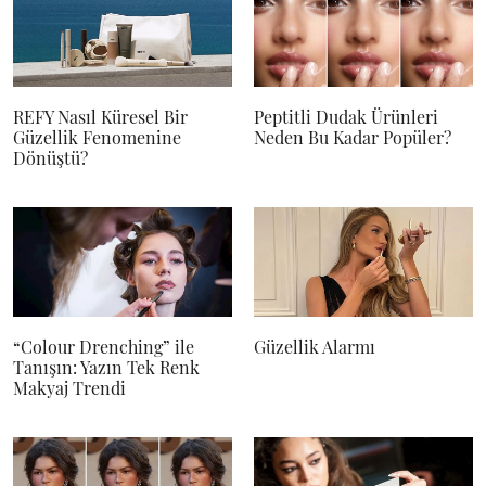
REFY Nasıl Küresel Bir
Peptitli Dudak Ürünleri
Güzellik Fenomenine
Neden Bu Kadar Popüler?
Dönüştü?
“Colour Drenching” ile
Güzellik Alarmı
Tanışın: Yazın Tek Renk
Makyaj Trendi