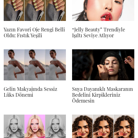
Yazın Favori Oje Rengi Belli
“Jelly Beauty” Trendiyle
Oldu: Fıstık Yeşili
Işıltı Seviye Atlıyor
Gelin Makyajında Sessiz
Suya Dayanıklı Maskaranın
Lüks Dönemi
Bedelini Kirpikleriniz
Ödemesin