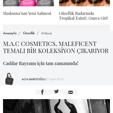
Madonna’nın Yeni Sahnesi
Güzellik Radarında
Tropikal Esinti: Guava Girl
Anasayfa
Güzellik
Makyaj
M.A.C COSMETICS, MALEFICENT
TEMALI BİR KOLEKSİYON ÇIKARIYOR
Cadılar Bayramı için tam zamanında!
ALYA BARUTOĞLU
27 Eylül 2019