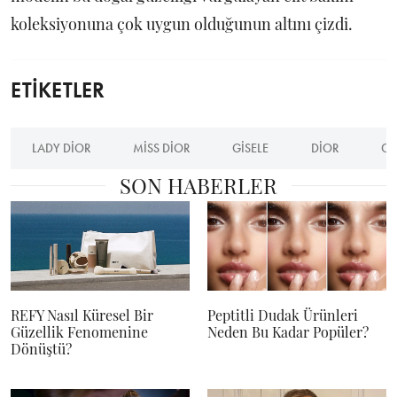
koleksiyonuna çok uygun olduğunun altını çizdi.
ETİKETLER
LADY DIOR
MISS DIOR
GISELE
DIOR
CH
SON HABERLER
REFY Nasıl Küresel Bir
Peptitli Dudak Ürünleri
Güzellik Fenomenine
Neden Bu Kadar Popüler?
Dönüştü?