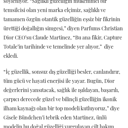
söyleniyor. “Sağlıklı güzelliğin mükemmel bir
temsilcisi olan yeni marka elçimiz, sağlıklı ve
tamamen özgün otantik güzelliğin eşsiz bir fikrinin
ürettiği doğallığın simgesi,” diyen Parfums Christian
Dior CEO’su Claude Martinez, “Bu ana fikir, Capture
Totale’in tarihinde ve temelinde yer alıyor,” diye
ekledi.
“İç güzellik, sonsuz dış güzelliği besler, canlandırır,
tüm gücü ve hayati enerjisi ile yayar. Bugün, Dior
değerlerini yansıtacak, sağlık ile ışıldayan, başarılı,
çarpıcı derecede güzel ve bilinçli güzelliğin ikonik
ilham kaynağı olan bir top modeli kutluyoruz,” diye
Gisele Bündchen’i tebrik eden Martinez, ünlü
modelin bu doğal güzelliği vurgulayan cilt bakım