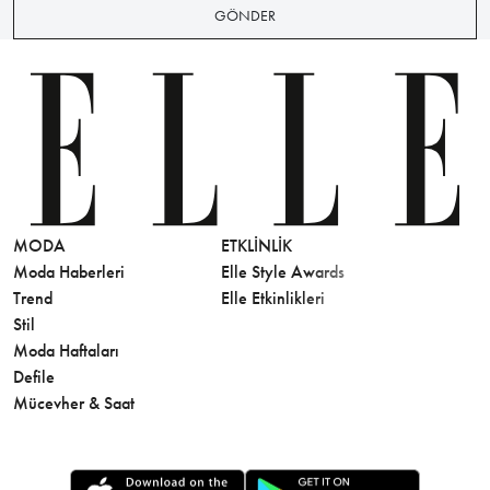
GÖNDER
MODA
ETKLINLIK
GÜZELLİ
Moda Haberleri
Elle Style Awards
Saç
Trend
Elle Etkinlikleri
Makyaj
Stil
Cilt Bakı
Moda Haftaları
Sağlık
Defile
Parfüm
Mücevher & Saat