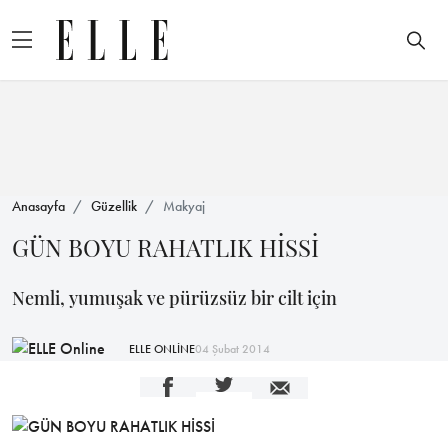
Anasayfa
Güzellik
Makyaj
GÜN BOYU RAHATLIK HİSSİ
Nemli, yumuşak ve pürüzsüz bir cilt için
ELLE ONLİNE
04 Şubat 2014