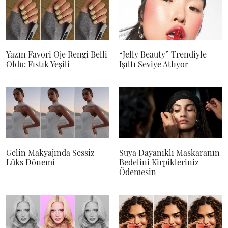
Yazın Favori Oje Rengi Belli
“Jelly Beauty” Trendiyle
Oldu: Fıstık Yeşili
Işıltı Seviye Atlıyor
Gelin Makyajında Sessiz
Suya Dayanıklı Maskaranın
Lüks Dönemi
Bedelini Kirpikleriniz
Ödemesin