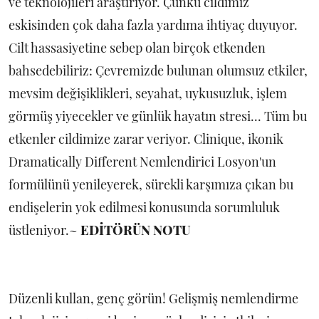
ve teknolojileri araştırıyor. Çünkü cildimiz
eskisinden çok daha fazla yardıma ihtiyaç duyuyor.
Cilt hassasiyetine sebep olan birçok etkenden
bahsedebiliriz: Çevremizde bulunan olumsuz etkiler,
mevsim değişiklikleri, seyahat, uykusuzluk, işlem
görmüş yiyecekler ve günlük hayatın stresi... Tüm bu
etkenler cildimize zarar veriyor. Clinique, ikonik
Dramatically Different Nemlendirici Losyon'un
formülünü yenileyerek, sürekli karşımıza çıkan bu
endişelerin yok edilmesi konusunda sorumluluk
üstleniyor.~
EDİTÖRÜN NOTU
Düzenli kullan, genç görün! Gelişmiş nemlendirme