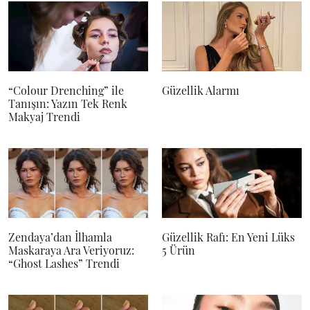
“Colour Drenching” ile
Güzellik Alarmı
Tanışın: Yazın Tek Renk
Makyaj Trendi
Zendaya’dan İlhamla
Güzellik Rafı: En Yeni Lüks
Maskaraya Ara Veriyoruz:
5 Ürün
“Ghost Lashes” Trendi