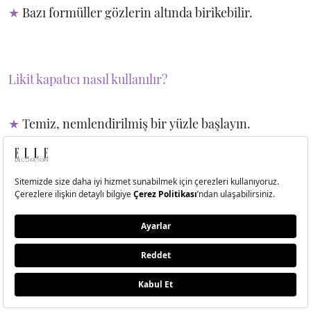
★
Bazı formüller gözlerin altında birikebilir.
Likit kapatıcı nasıl kullanılır?
★
Temiz, nemlendirilmiş bir yüzle başlayın.
★
Doğru kapatıcı tonunu seçin. Göz altı için kapatıcı,
fondötenden bir ton açık olmalı. Yüz için renk, cilt
tonunuzla veya fondöteninizle eşleşmelidir. Çok hafif
bir kapatıcı seçmek göz altlarınızın küllü
görünmesine neden olabilir. Ayrıca koyu bir renk
kullanmak kapatıcınızın turuncu görünmesini
sağlayabilir.
★
Kapatıcıyı göz altları, kusurlar veya yara izleri gibi