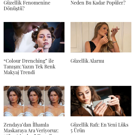
Güzellik Fenomenine
Neden Bu Kadar Popüler?
Dönüştü?
“Colour Drenching” ile
Güzellik Alarmı
Tanışın: Yazın Tek Renk
Makyaj Trendi
Zendaya’dan İlhamla
Güzellik Rafı: En Yeni Lüks
Maskaraya Ara Veriyoruz:
5 Ürün