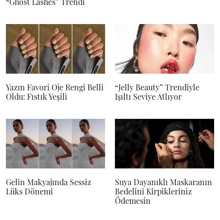
“Ghost Lashes” Trendi
Yazın Favori Oje Rengi Belli
“Jelly Beauty” Trendiyle
Oldu: Fıstık Yeşili
Işıltı Seviye Atlıyor
Gelin Makyajında Sessiz
Suya Dayanıklı Maskaranın
Lüks Dönemi
Bedelini Kirpikleriniz
Ödemesin