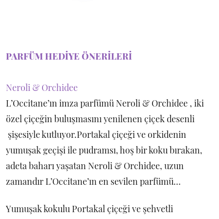
PARFÜM HEDİYE ÖNERİLERİ
Neroli & Orchidee
L’Occitane’ın imza parfümü Neroli & Orchidee , iki
özel çiçeğin buluşmasını yenilenen çiçek desenli
şişesiyle kutluyor.Portakal çiçeği ve orkidenin
yumuşak geçişi ile pudramsı, hoş bir koku bırakan,
adeta baharı yaşatan Neroli & Orchidee, uzun
zamandır L’Occitane’ın en sevilen parfümü…
Yumuşak kokulu Portakal çiçeği ve şehvetli