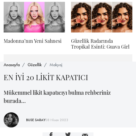
Madonna’nın Yeni Sahnesi
Güzellik Radarında
Tropikal Esinti: Guava Girl
Anasayfa
Güzellik
Makyaj
EN İYİ 20 LİKİT KAPATICI
Mükemmel likit kapatıcıyı bulma rehberiniz
burada...
BUSE SARAY
08 Nisan 2023