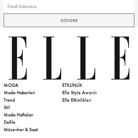
GÖNDER
MODA
ETKLINLIK
GÜZELLİ
Moda Haberleri
Elle Style Awards
Saç
Trend
Elle Etkinlikleri
Makyaj
Stil
Cilt Bakı
Moda Haftaları
Sağlık
Defile
Parfüm
Mücevher & Saat