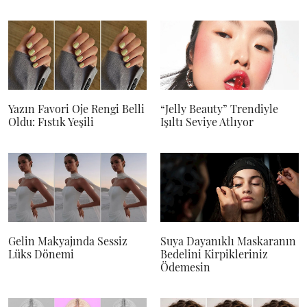
Yazın Favori Oje Rengi Belli
“Jelly Beauty” Trendiyle
Oldu: Fıstık Yeşili
Işıltı Seviye Atlıyor
Gelin Makyajında Sessiz
Suya Dayanıklı Maskaranın
Lüks Dönemi
Bedelini Kirpikleriniz
Ödemesin