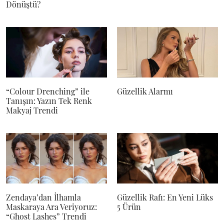
Dönüştü?
“Colour Drenching” ile
Güzellik Alarmı
Tanışın: Yazın Tek Renk
Makyaj Trendi
Zendaya’dan İlhamla
Güzellik Rafı: En Yeni Lüks
Maskaraya Ara Veriyoruz:
5 Ürün
“Ghost Lashes” Trendi