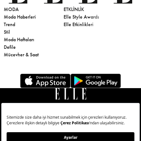
MODA
ETKLINLIK
GÜZELLİ
Moda Haberleri
Elle Style Awards
Saç
Trend
Elle Etkinlikleri
Makyaj
Stil
Cilt Bakı
Moda Haftaları
Sağlık
Defile
Parfüm
Mücevher & Saat
© Big Medya Teknoloji A.Ş. Altunizade Mahallesi Kuşbakışı