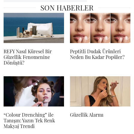
SON HABERLER
REFY Nasıl Küresel Bir
Peptitli Dudak Ürünleri
Güzellik Fenomenine
Neden Bu Kadar Popüler?
Dönüştü?
“Colour Drenching” ile
Güzellik Alarmı
Tanışın: Yazın Tek Renk
Makyaj Trendi