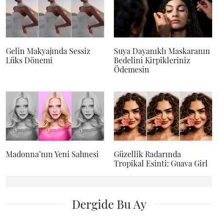
Gelin Makyajında Sessiz
Suya Dayanıklı Maskaranın
Lüks Dönemi
Bedelini Kirpikleriniz
Ödemesin
Madonna’nın Yeni Sahnesi
Güzellik Radarında
Tropikal Esinti: Guava Girl
Dergide Bu Ay