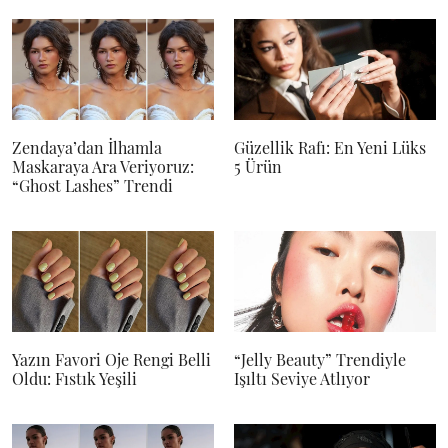
Zendaya’dan İlhamla
Güzellik Rafı: En Yeni Lüks
Maskaraya Ara Veriyoruz:
5 Ürün
“Ghost Lashes” Trendi
Yazın Favori Oje Rengi Belli
“Jelly Beauty” Trendiyle
Oldu: Fıstık Yeşili
Işıltı Seviye Atlıyor